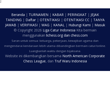
]
Beranda
|
TURNAMEN
|
KABAR
|
PERINGKAT
|
JEJAK
TANDING
|
Daftar
|
OTENTIKASI
|
OTENTIKASI CC
|
TANYA
JAWAB
|
VERIFIKASI
|
WAG
|
KANAL
|
Hubungi Kami
|
Masuk
© Copyright
2026
Liga Catur Indonesia
Kita bermain
menggunakan
lichess.org
dan
chess.com
Saran untuk semua: keluarga, pekerjaan, kewajiban agama dan
mengendarai kendaraan lebih utama dibandingkan bermain catur/online.
Luangkanlah waktu dengan bijaksana.
Website ini dikembangkan bersama
North American Corporate
Chess League
, dan
Truf Waru Indonesia