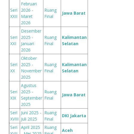
Februari
Seri
2026 -
Ruang
Jawa Barat
XXII
Maret
Final
2026
Desember
Seri
2025 -
Ruang
Kalimantan
XXI
Januari
Final
Selatan
2026
Oktober
Seri
2025 -
Ruang
Kalimantan
XX
November
Final
Selatan
2025
Agustus
Seri
2025 -
Ruang
Jawa Barat
XIX
September
Final
2025
Seri
Juni 2025 -
Ruang
DKI Jakarta
XVIII
Juli 2025
Final
Seri
April 2025
Ruang
Aceh
XVII
- Mei 2025
Final