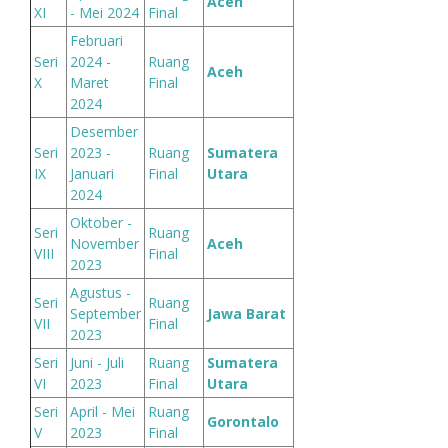
Aceh
XI
- Mei 2024
Final
Februari
Seri
2024 -
Ruang
Aceh
X
Maret
Final
2024
Desember
Seri
2023 -
Ruang
Sumatera
IX
Januari
Final
Utara
2024
Oktober -
Seri
Ruang
November
Aceh
VIII
Final
2023
Agustus -
Seri
Ruang
September
Jawa Barat
VII
Final
2023
Seri
Juni - Juli
Ruang
Sumatera
VI
2023
Final
Utara
Seri
April - Mei
Ruang
Gorontalo
V
2023
Final