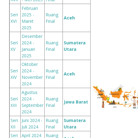
Februari
Seri
2025 -
Ruang
Aceh
XVI
Maret
Final
2025
Desember
Seri
2024 -
Ruang
Sumatera
XV
Januari
Final
Utara
2025
Oktober
Seri
2024 -
Ruang
Aceh
XIV
November
Final
2024
Agustus
Seri
2024 -
Ruang
Jawa Barat
XIII
September
Final
2024
Seri
Juni 2024 -
Ruang
Sumatera
XII
Juli 2024
Final
Utara
Seri
April 2024
Ruang