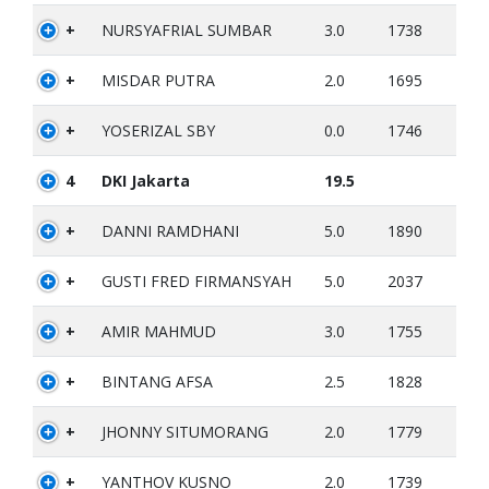
+
NURSYAFRIAL SUMBAR
3.0
1738
+
MISDAR PUTRA
2.0
1695
+
YOSERIZAL SBY
0.0
1746
4
DKI Jakarta
19.5
+
DANNI RAMDHANI
5.0
1890
+
GUSTI FRED FIRMANSYAH
5.0
2037
+
AMIR MAHMUD
3.0
1755
+
BINTANG AFSA
2.5
1828
+
JHONNY SITUMORANG
2.0
1779
+
YANTHOV KUSNO
2.0
1739