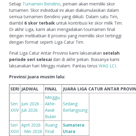
Setiap
Turnamen Bendino
, pemain akan memiliki skor
turnamen. Skor individual ini akan diakumulasikan dalam
semua turnamen Bendino yang diikuti. Dalam satu Tim,
diambil
6 skor terbaik
untuk kontribusi ke skor milik Tim.
Di akhir Liga, kami akan mengadakan tournamen final
dengan melibatkan 8 provinsi yang memiliki skor tertinggi
dengan format seperti Liga Catur Tim.
Final Liga Catur Antar Provinsi kami laksanakan
setelah
periode seri selesai
dan di akhir pekan. Biasanya kami
laksanakan hari Minggu malam. Pantau terus
WAG LCI
.
Provinsi juara musim lalu:
SERI
JADWAL
FINAL
JUARA LIGA CATUR ANTAR PROVIN
Minggu,
Seri
Juni 2026 -
Akhir-
Sedang
XXIV
Juli 2026
Awal
Berlangsung
Bulan
Seri
April 2026
Ruang
Sumatera
XXIII
- Mei 2026
Final
Utara