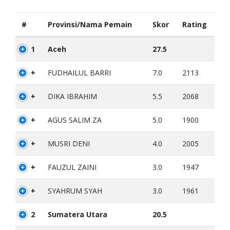
#
Provinsi/Nama Pemain
Skor
Rating
1
Aceh
27.5
+
FUDHAILUL BARRI
7.0
2113
+
DIKA IBRAHIM
5.5
2068
+
AGUS SALIM ZA
5.0
1900
+
MUSRI DENI
4.0
2005
+
FAUZUL ZAINI
3.0
1947
+
SYAHRUM SYAH
3.0
1961
2
Sumatera Utara
20.5