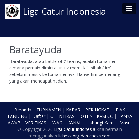
Tog
Liga Catur Indonesia
Baratayuda
Baratayuda, atau battle of 2 teams, adalah turnamen
dimana pemain diminta untuk memilik 1 pihak (tim)
sebelum masuk ke turnamennya. Hanye tim pemenang
yang akan mendapat hadiah.
Beranda
|
TURNAMEN
|
KABAR
|
PERINGKAT
|
JEJAK
TANDING
|
Daftar
|
OTENTIKASI
|
OTENTIKASI CC
|
TANYA
JAWAB
|
VERIFIKASI
|
WAG
|
KANAL
|
Hubungi Kami
|
Masuk
© Copyright
2026
Liga Catur Indonesia
Kita bermain
menggunakan
lichess.org
dan
chess.com