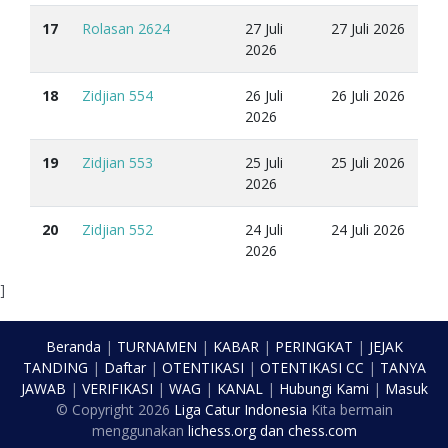
17
Rolasan 2624
27 Juli
27 Juli 2026
2026
18
Zidjian 554
26 Juli
26 Juli 2026
2026
19
Zidjian 553
25 Juli
25 Juli 2026
2026
20
Zidjian 552
24 Juli
24 Juli 2026
2026
]
Beranda
|
TURNAMEN
|
KABAR
|
PERINGKAT
|
JEJAK
TANDING
|
Daftar
|
OTENTIKASI
|
OTENTIKASI CC
|
TANYA
JAWAB
|
VERIFIKASI
|
WAG
|
KANAL
|
Hubungi Kami
|
Masuk
© Copyright
2026
Liga Catur Indonesia
Kita bermain
menggunakan
lichess.org
dan
chess.com