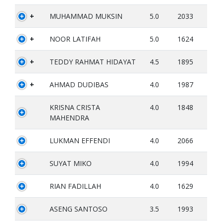
+
MUHAMMAD MUKSIN
5.0
2033
+
NOOR LATIFAH
5.0
1624
+
TEDDY RAHMAT HIDAYAT
4.5
1895
+
AHMAD DUDIBAS
4.0
1987
KRISNA CRISTA
4.0
1848
MAHENDRA
LUKMAN EFFENDI
4.0
2066
SUYAT MIKO
4.0
1994
RIAN FADILLAH
4.0
1629
ASENG SANTOSO
3.5
1993