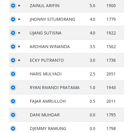
+
ZAINUL ARIFIN
5.0
1900
+
JHONNY SITUMORANG
4.0
1779
+
UJANG SUTISNA
4.0
1922
+
ARDHIAN WINANDA
3.5
1562
+
ECKY PUTRANTO
3.0
1736
HARIS MULYADI
2.5
2051
RYAN RIVANDI PRATAMA
1.0
1943
FAJAR AMRULLOH
0.5
2011
DANI MUHDAR
0.0
1795
DJEMMY RAWUNG
0.0
1798