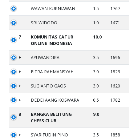
WAWAN KURNIAWAN
1.5
1767
SRI WIDODO
1.0
1471
7
KOMUNITAS CATUR
10.0
ONLINE INDONESIA
+
AYUWANDIRA
3.5
1696
+
FITRA RAHMANSYAH
3.0
1823
+
SUGIANTO GAOS
3.0
1620
+
DEDEI AANG KOSWARA
0.5
1782
8
BANGKA BELITUNG
9.0
CHESS CLUB
+
SYARIFUDIN PINO
3.5
1858