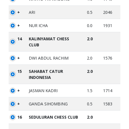
+
ARI
0.5
2046
+
NUR ICHA
0.0
1931
14
KALINYAMAT CHESS
2.0
CLUB
+
DWI ABDUL RACHIM
2.0
1576
15
SAHABAT CATUR
2.0
INDONESIA
+
JASMAN KADRI
1.5
1714
+
GANDA SIHOMBING
0.5
1583
16
SEDULURAN CHESS CLUB
2.0