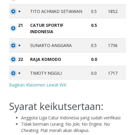
+
TITO ACHMAD SETIAWAN
0.5
1852
21
CATUR SPORTIF
0.5
INDONESIA
+
SUNARTO ANGGARA
0.5
1736
22
RAJA KOMODO
0.0
+
TIMOTY NGGILI
0.0
1717
Bagikan Klasemen Lewat WA
Syarat keikutsertaan:
Anggota Liga Catur Indonesia yang sudah verifikasi
Tidak bermain curang. No Joki. No Engine. No
Cheating. Plat merah akan dihapus.