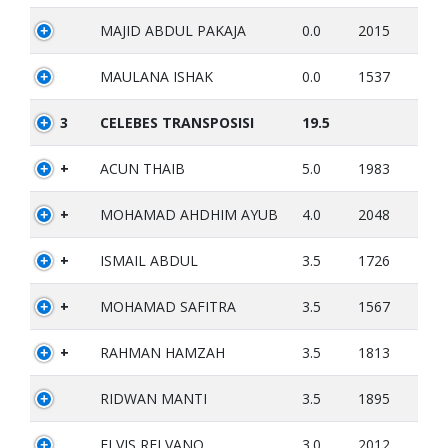
MAJID ABDUL PAKAJA
0.0
2015
MAULANA ISHAK
0.0
1537
3
CELEBES TRANSPOSISI
19.5
+
ACUN THAIB
5.0
1983
+
MOHAMAD AHDHIM AYUB
4.0
2048
+
ISMAIL ABDUL
3.5
1726
+
MOHAMAD SAFITRA
3.5
1567
+
RAHMAN HAMZAH
3.5
1813
RIDWAN MANTI
3.5
1895
ELVIS RELVANO
3.0
2012