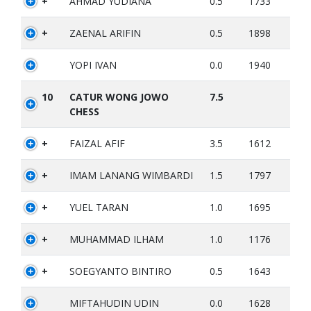
+
AHMAD YUDIANA
0.5
1733
+
ZAENAL ARIFIN
0.5
1898
YOPI IVAN
0.0
1940
10
CATUR WONG JOWO
7.5
CHESS
+
FAIZAL AFIF
3.5
1612
+
IMAM LANANG WIMBARDI
1.5
1797
+
YUEL TARAN
1.0
1695
+
MUHAMMAD ILHAM
1.0
1176
+
SOEGYANTO BINTIRO
0.5
1643
MIFTAHUDIN UDIN
0.0
1628