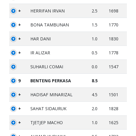
+
HERRIFAN IRVAN
2.5
1698
+
BONA TAMBUNAN
1.5
1770
+
HAR DANI
1.0
1830
+
IR ALIZAR
0.5
1778
SUHARLI COMAI
0.0
1547
9
BENTENG PERKASA
8.5
+
HADISAF MINARIZAL
4.5
1501
+
SAHAT SIDAURUK
2.0
1828
+
TJETJEP MACHO
1.0
1625