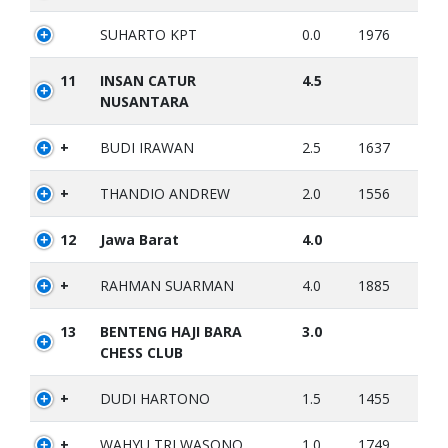
SUHARTO KPT
0.0
1976
11
INSAN CATUR
4.5
NUSANTARA
+
BUDI IRAWAN
2.5
1637
+
THANDIO ANDREW
2.0
1556
12
Jawa Barat
4.0
+
RAHMAN SUARMAN
4.0
1885
13
BENTENG HAJI BARA
3.0
CHESS CLUB
+
DUDI HARTONO
1.5
1455
+
WAHYU TRI WASONO
1.0
1749