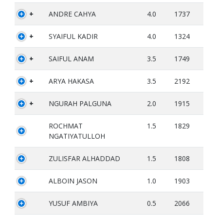
+
ANDRE CAHYA
4.0
1737
+
SYAIFUL KADIR
4.0
1324
+
SAIFUL ANAM
3.5
1749
+
ARYA HAKASA
3.5
2192
+
NGURAH PALGUNA
2.0
1915
ROCHMAT
1.5
1829
NGATIYATULLOH
ZULISFAR ALHADDAD
1.5
1808
ALBOIN JASON
1.0
1903
YUSUF AMBIYA
0.5
2066