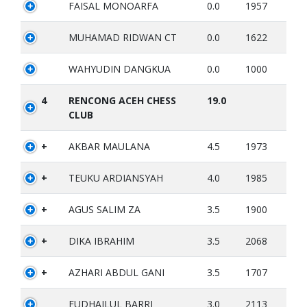
FAISAL MONOARFA
0.0
1957
MUHAMAD RIDWAN CT
0.0
1622
WAHYUDIN DANGKUA
0.0
1000
4
RENCONG ACEH CHESS
19.0
CLUB
+
AKBAR MAULANA
4.5
1973
+
TEUKU ARDIANSYAH
4.0
1985
+
AGUS SALIM ZA
3.5
1900
+
DIKA IBRAHIM
3.5
2068
+
AZHARI ABDUL GANI
3.5
1707
FUDHAILUL BARRI
3.0
2113