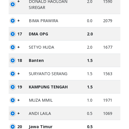
+
DONALD HAOLOAN
2.0
1590
SIREGAR
+
BIMA PRAWIRA
0.0
2079
17
DMA OPG
2.0
+
SETYO HUDA
2.0
1677
18
Banten
1.5
+
SURYANTO SERANG
1.5
1563
19
KAMPUNG TENGAH
1.5
+
MUZA MMIL
1.0
1971
+
ANDI LAILA
0.5
1069
20
Jawa Timur
0.5