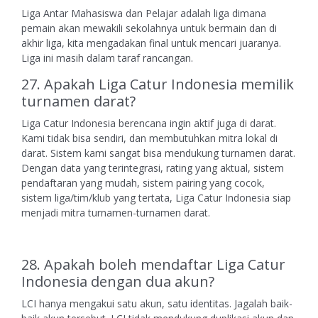
Liga Antar Mahasiswa dan Pelajar adalah liga dimana
pemain akan mewakili sekolahnya untuk bermain dan di
akhir liga, kita mengadakan final untuk mencari juaranya.
Liga ini masih dalam taraf rancangan.
27. Apakah Liga Catur Indonesia memilik
turnamen darat?
Liga Catur Indonesia berencana ingin aktif juga di darat.
Kami tidak bisa sendiri, dan membutuhkan mitra lokal di
darat. Sistem kami sangat bisa mendukung turnamen darat.
Dengan data yang terintegrasi, rating yang aktual, sistem
pendaftaran yang mudah, sistem pairing yang cocok,
sistem liga/tim/klub yang tertata, Liga Catur Indonesia siap
menjadi mitra turnamen-turnamen darat.
28. Apakah boleh mendaftar Liga Catur
Indonesia dengan dua akun?
LCI hanya mengakui satu akun, satu identitas. Jagalah baik-