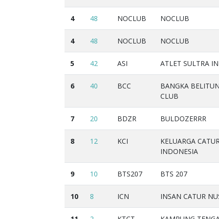
4
48
NOCLUB
NOCLUB
4
48
NOCLUB
NOCLUB
5
42
ASI
ATLET SULTRA I
6
40
BCC
BANGKA BELITUN
CLUB
7
20
BDZR
BULDOZERRR
8
12
KCI
KELUARGA CATU
INDONESIA
9
10
BTS207
BTS 207
10
8
ICN
INSAN CATUR N
11
2
KTCT
KAMPUNG TENG