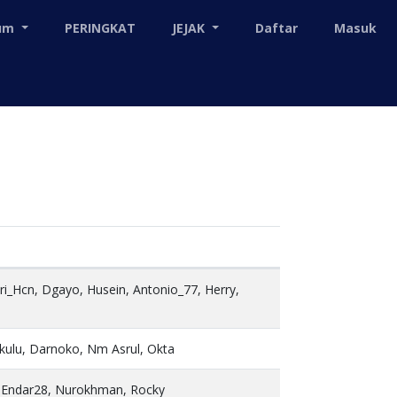
mum
PERINGKAT
JEJAK
Daftar
Masuk
i_Hcn, Dgayo, Husein, Antonio_77, Herry,
kulu, Darnoko, Nm Asrul, Okta
 Endar28, Nurokhman, Rocky