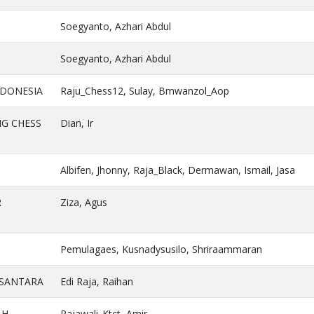
Soegyanto, Azhari Abdul
Soegyanto, Azhari Abdul
NDONESIA
Raju_Chess12, Sulay, Bmwanzol_Aop
G CHESS
Dian, Ir
Albifen, Jhonny, Raja_Black, Dermawan, Ismail, Jasa
R
Ziza, Agus
Pemulagaes, Kusnadysusilo, Shriraammaran
USANTARA
Edi Raja, Raihan
AH
Rajawali_Ktct, Amir