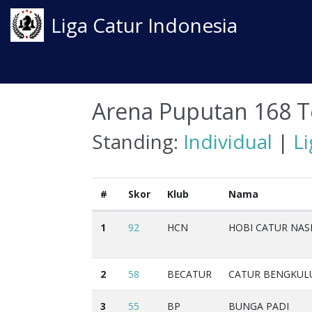
Liga Catur Indonesia
Arena Puputan 168 T
Standing:
Individual
|
L
#
Skor
Klub
Nama
1
92
HCN
HOBI CATUR NAS
2
58
BECATUR
CATUR BENGKUL
3
55
BP
BUNGA PADI