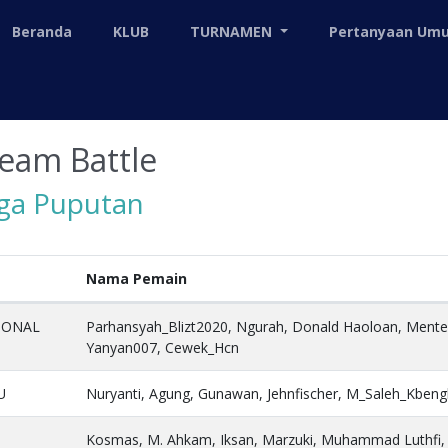
Beranda
KLUB
TURNAMEN
Pertanyaan U
eam Battle
iga Puputan
Nama Pemain
IONAL
Parhansyah_Blizt2020, Ngurah, Donald Haoloan, Menter
Yanyan007, Cewek_Hcn
U
Nuryanti, Agung, Gunawan, Jehnfischer, M_Saleh_Kbeng
Kosmas, M. Ahkam, Iksan, Marzuki, Muhammad Luthfi,