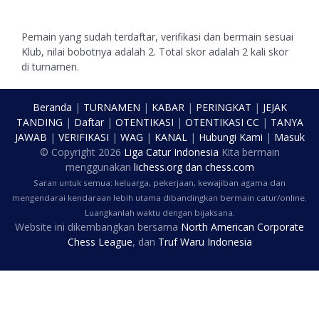
Pemain yang sudah terdaftar, verifikasi dan bermain sesuai
Klub, nilai bobotnya adalah 2. Total skor adalah 2 kali skor
di turnamen.
Beranda
|
TURNAMEN
|
KABAR
|
PERINGKAT
|
JEJAK
TANDING
|
Daftar
|
OTENTIKASI
|
OTENTIKASI CC
|
TANYA
JAWAB
|
VERIFIKASI
|
WAG
|
KANAL
|
Hubungi Kami
|
Masuk
© Copyright
2026
Liga Catur Indonesia
Kita bermain
menggunakan
lichess.org
dan
chess.com
Saran untuk semua: keluarga, pekerjaan, kewajiban agama dan
mengendarai kendaraan lebih utama dibandingkan bermain catur/online.
Luangkanlah waktu dengan bijaksana.
Website ini dikembangkan bersama
North American Corporate
Chess League
, dan
Truf Waru Indonesia