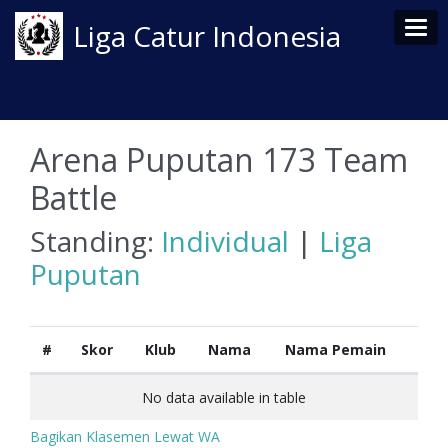
Tog
Liga Catur Indonesia
Arena Puputan 173 Team
Battle
Standing:
Individual
|
Liga
Puputan
#
Skor
Klub
Nama
Nama Pemain
No data available in table
Bagikan Klasemen Lewat WA