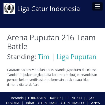
Tog
Liga Catur Indonesia
Arena Puputan 216 Team
Battle
Standing:
Tim
|
Liga Puputan
Catatan: Kolom # adalah posisi standing/podium di Lichess.
Tanda "-" (bukan angka pada kolom tersebut) menandakan
pemain belum verifikasi atau bermain tidak sesuai klub
dimana dia terdaftar.
Beranda
|
TURNAMEN
|
KABAR
|
PERINGKAT
|
JEJAK
TANDING
|
Daftar
|
OTENTIKASI
|
OTENTIKASI CC
|
TANYA