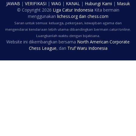
JAWAB
|
VERIFIKASI
|
WAG
|
KANAL
|
Hubungi Kami
|
Masuk
© Copyright
2026
Liga Catur Indonesia
Kita bermain
menggunakan
lichess.org
dan
chess.com
Saran untuk semua: keluarga, pekerjaan, kewajiban agama dan
mengendarai kendaraan lebih utama dibandingkan bermain catur/online.
Luangkanlah waktu dengan bijaksana.
Website ini dikembangkan bersama
North American Corporate
Chess League
, dan
Truf Waru Indonesia