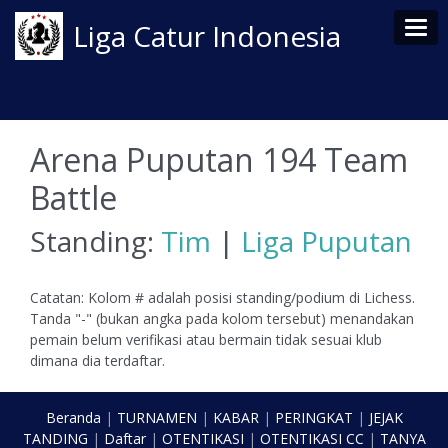
Tog
Liga Catur Indonesia
Arena Puputan 194 Team
Battle
Standing:
Tim
|
Liga Puputan
Catatan: Kolom # adalah posisi standing/podium di Lichess.
Tanda "-" (bukan angka pada kolom tersebut) menandakan
pemain belum verifikasi atau bermain tidak sesuai klub
dimana dia terdaftar.
Beranda
|
TURNAMEN
|
KABAR
|
PERINGKAT
|
JEJAK
TANDING
|
Daftar
|
OTENTIKASI
|
OTENTIKASI CC
|
TANYA