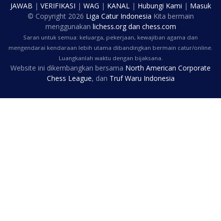
JAWAB
|
VERIFIKASI
|
WAG
|
KANAL
|
Hubungi Kami
|
Masuk
© Copyright
2026
Liga Catur Indonesia
Kita bermain
menggunakan
lichess.org
dan
chess.com
Saran untuk semua: keluarga, pekerjaan, kewajiban agama dan
mengendarai kendaraan lebih utama dibandingkan bermain catur/online.
Luangkanlah waktu dengan bijaksana.
Website ini dikembangkan bersama
North American Corporate
Chess League
, dan
Truf Waru Indonesia