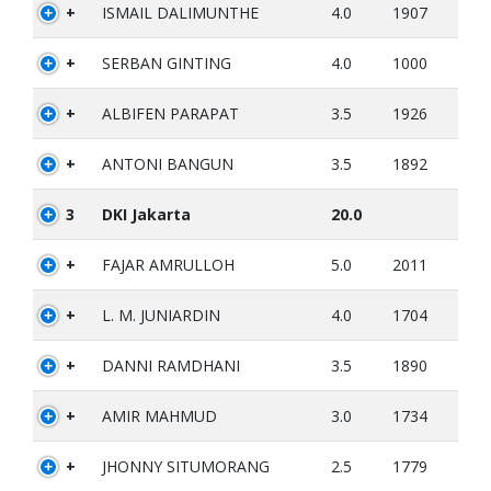
+
ISMAIL DALIMUNTHE
4.0
1907
+
SERBAN GINTING
4.0
1000
+
ALBIFEN PARAPAT
3.5
1926
+
ANTONI BANGUN
3.5
1892
3
DKI Jakarta
20.0
+
FAJAR AMRULLOH
5.0
2011
+
L. M. JUNIARDIN
4.0
1704
+
DANNI RAMDHANI
3.5
1890
+
AMIR MAHMUD
3.0
1734
+
JHONNY SITUMORANG
2.5
1779