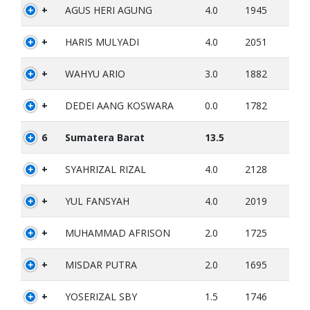
+
AGUS HERI AGUNG
4.0
1945
+
HARIS MULYADI
4.0
2051
+
WAHYU ARIO
3.0
1882
+
DEDEI AANG KOSWARA
0.0
1782
6
Sumatera Barat
13.5
+
SYAHRIZAL RIZAL
4.0
2128
+
YUL FANSYAH
4.0
2019
+
MUHAMMAD AFRISON
2.0
1725
+
MISDAR PUTRA
2.0
1695
+
YOSERIZAL SBY
1.5
1746