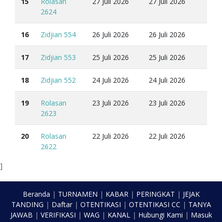
15
Rolasan
27 Juli 2026
27 Juli 2026
2624
16
Zidjian 554
26 Juli 2026
26 Juli 2026
17
Zidjian 553
25 Juli 2026
25 Juli 2026
18
Zidjian 552
24 Juli 2026
24 Juli 2026
19
Rolasan
23 Juli 2026
23 Juli 2026
2623
20
Rolasan
22 Juli 2026
22 Juli 2026
2622
]
Beranda
|
TURNAMEN
|
KABAR
|
PERINGKAT
|
JEJAK
TANDING
|
Daftar
|
OTENTIKASI
|
OTENTIKASI CC
|
TANYA
JAWAB
|
VERIFIKASI
|
WAG
|
KANAL
|
Hubungi Kami
|
Masuk