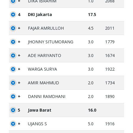
+
DIKA IBRAHIM
1.0
2068
4
DKI Jakarta
17.5
+
FAJAR AMRULLOH
4.5
2011
+
JHONNY SITUMORANG
3.0
1779
+
ADE HARIYANTO
3.0
1674
+
WARGA SURYA
3.0
1922
+
AMIR MAHMUD
2.0
1734
+
DANNI RAMDHANI
2.0
1890
5
Jawa Barat
16.0
+
UJANGS S
5.0
1916