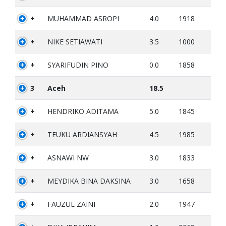
+
MUHAMMAD ASROPI
4.0
1918
+
NIKE SETIAWATI
3.5
1000
+
SYARIFUDIN PINO
0.0
1858
3
Aceh
18.5
+
HENDRIKO ADITAMA
5.0
1845
+
TEUKU ARDIANSYAH
4.5
1985
+
ASNAWI NW
3.0
1833
+
MEYDIKA BINA DAKSINA
3.0
1658
+
FAUZUL ZAINI
2.0
1947