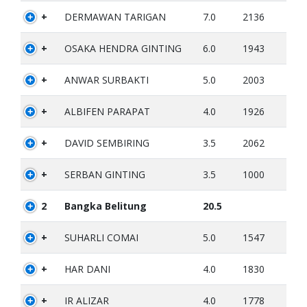
+
DERMAWAN TARIGAN
7.0
2136
+
OSAKA HENDRA GINTING
6.0
1943
+
ANWAR SURBAKTI
5.0
2003
+
ALBIFEN PARAPAT
4.0
1926
+
DAVID SEMBIRING
3.5
2062
+
SERBAN GINTING
3.5
1000
2
Bangka Belitung
20.5
+
SUHARLI COMAI
5.0
1547
+
HAR DANI
4.0
1830
+
IR ALIZAR
4.0
1778