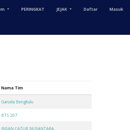
mum
PERINGKAT
JEJAK
Daftar
Masuk
Nama Tim
Garuda Bengkulu
BTS 207
INSAN CATUR NUSANTARA