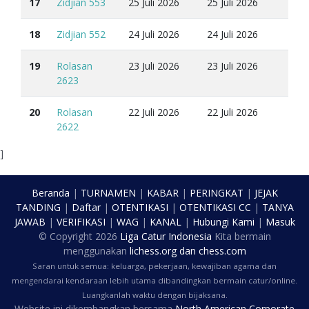
17
Zidjian 553
25 Juli 2026
25 Juli 2026
18
Zidjian 552
24 Juli 2026
24 Juli 2026
19
Rolasan
23 Juli 2026
23 Juli 2026
2623
20
Rolasan
22 Juli 2026
22 Juli 2026
2622
]
Beranda
|
TURNAMEN
|
KABAR
|
PERINGKAT
|
JEJAK
TANDING
|
Daftar
|
OTENTIKASI
|
OTENTIKASI CC
|
TANYA
JAWAB
|
VERIFIKASI
|
WAG
|
KANAL
|
Hubungi Kami
|
Masuk
© Copyright
2026
Liga Catur Indonesia
Kita bermain
menggunakan
lichess.org
dan
chess.com
Saran untuk semua: keluarga, pekerjaan, kewajiban agama dan
mengendarai kendaraan lebih utama dibandingkan bermain catur/online.
Luangkanlah waktu dengan bijaksana.
Website ini dikembangkan bersama
North American Corporate