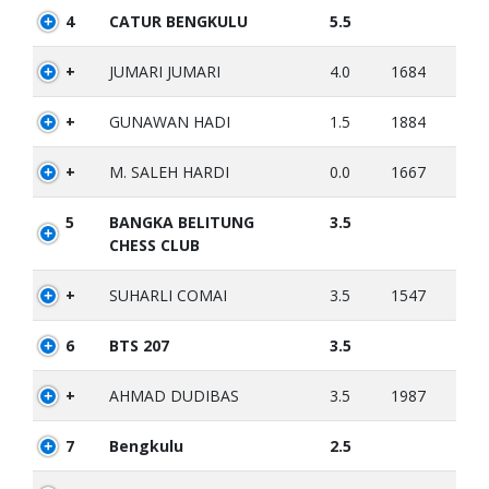
4
CATUR BENGKULU
5.5
+
JUMARI JUMARI
4.0
1684
+
GUNAWAN HADI
1.5
1884
+
M. SALEH HARDI
0.0
1667
5
BANGKA BELITUNG
3.5
CHESS CLUB
+
SUHARLI COMAI
3.5
1547
6
BTS 207
3.5
+
AHMAD DUDIBAS
3.5
1987
7
Bengkulu
2.5