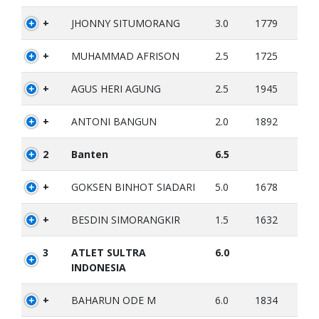
+
JHONNY SITUMORANG
3.0
1779
+
MUHAMMAD AFRISON
2.5
1725
+
AGUS HERI AGUNG
2.5
1945
+
ANTONI BANGUN
2.0
1892
2
Banten
6.5
+
GOKSEN BINHOT SIADARI
5.0
1678
+
BESDIN SIMORANGKIR
1.5
1632
3
ATLET SULTRA
6.0
INDONESIA
+
BAHARUN ODE M
6.0
1834