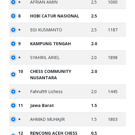
+
AFRIAN AMIN
2.5
1000
8
HOBI CATUR NASIONAL
2.5
+
EGI KUSMANTO
2.5
1187
9
KAMPUNG TENGAH
2.0
+
SYAHRIL ARIEL
2.0
1898
10
CHESS COMMUNITY
2.0
NUSANTARA
+
Fahrul99 Lichess
2.0
1445
11
Jawa Barat
1.5
+
AHMAD MUHAJIR
1.5
1803
12
RENCONG ACEH CHESS
0.5