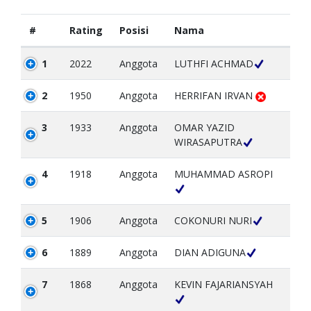
#
Rating
Posisi
Nama
1
2022
Anggota
LUTHFI ACHMAD
2
1950
Anggota
HERRIFAN IRVAN
3
1933
Anggota
OMAR YAZID
WIRASAPUTRA
4
1918
Anggota
MUHAMMAD ASROPI
5
1906
Anggota
COKONURI NURI
6
1889
Anggota
DIAN ADIGUNA
7
1868
Anggota
KEVIN FAJARIANSYAH