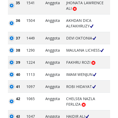
35
1541
Anggota
JHONATA LAWRENCE
ALI
36
1504
Anggota
AKHDAN DICA
ALFAKHRUZY
37
1449
Anggota
DEVI OKTONIA
38
1290
Anggota
MAULANA LICHESS
39
1224
Anggota
FAKHRU ROZI
40
1113
Anggota
IMAM WENJUN
41
1097
Anggota
ROBI HIDAYAT
42
1065
Anggota
CHELSEA NAZLA
FERLIZA
43
1047
Anggota
HAIDIR ALI