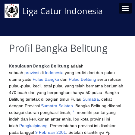
Tog
Liga Catur Indonesia
Profil Bangka Belitung
Kepulauan Bangka Belitung
adalah
sebuah
provinsi
di
Indonesia
yang terdiri dari dua pulau
utama yaitu
Pulau Bangka
dan
Pulau Belitung
serta ratusan
pulau-pulau kecil, total pulau yang telah bernama berjumlah
470 buah dan yang berpenghuni hanya 50 pulau. Bangka
Belitung terletak di bagian timur Pulau
Sumatra
, dekat
dengan Provinsi
Sumatra Selatan
. Bangka Belitung dikenal
[7]
sebagai daerah penghasil timah,
memiliki pantai yang
indah dan kerukunan antar etnis. Ibu kota provinsi ini
ialah
Pangkalpinang
. Pemerintahan provinsi ini disahkan
pada tanggal
9 Februari
2001
. Setelah dilantiknya Pj.