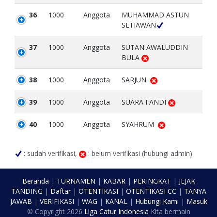
36
1000
Anggota
MUHAMMAD ASTUN
SETIAWAN
37
1000
Anggota
SUTAN AWALUDDIN
BULA
38
1000
Anggota
SARJUN
39
1000
Anggota
SUARA FANDI
40
1000
Anggota
SYAHRUM
: sudah verifikasi,
: belum verifikasi (hubungi admin)
Beranda
|
TURNAMEN
|
KABAR
|
PERINGKAT
|
JEJAK
TANDING
|
Daftar
|
OTENTIKASI
|
OTENTIKASI CC
|
TANYA
JAWAB
|
VERIFIKASI
|
WAG
|
KANAL
|
Hubungi Kami
|
Masuk
© Copyright
2026
Liga Catur Indonesia
Kita bermain