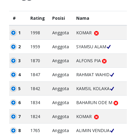
#
Rating
Posisi
Nama
1
1998
Anggota
KOMAR
2
1959
Anggota
SYAMSU ALAM
3
1870
Anggota
ALFONS PIA
4
1847
Anggota
RAHMAT WAHID
5
1842
Anggota
KAMSIL KOLAKA
6
1834
Anggota
BAHARUN ODE M
7
1824
Anggota
KOMAR
8
1765
Anggota
ALIMIN VENDUA