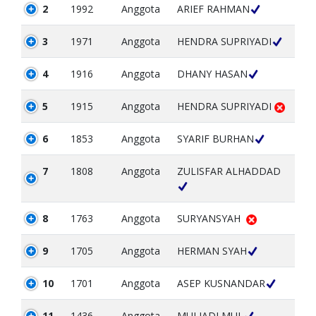
2
1992
Anggota
ARIEF RAHMAN
3
1971
Anggota
HENDRA SUPRIYADI
4
1916
Anggota
DHANY HASAN
5
1915
Anggota
HENDRA SUPRIYADI
6
1853
Anggota
SYARIF BURHAN
7
1808
Anggota
ZULISFAR ALHADDAD
8
1763
Anggota
SURYANSYAH
9
1705
Anggota
HERMAN SYAH
10
1701
Anggota
ASEP KUSNANDAR
11
1436
Anggota
MULIADI MUL