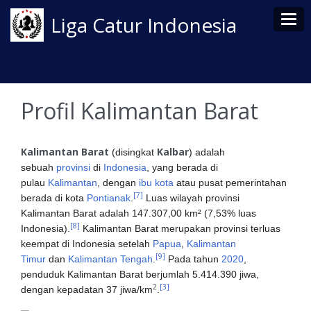
Tog
Liga Catur Indonesia
Profil Kalimantan Barat
Kalimantan Barat
Kalbar
(disingkat
) adalah
sebuah
provinsi
di
Indonesia
, yang berada di
pulau
Kalimantan
, dengan
ibu kota
atau pusat pemerintahan
[7]
berada di kota
Pontianak
.
Luas wilayah provinsi
Kalimantan Barat adalah 147.307,00 km² (7,53% luas
[8]
Indonesia).
Kalimantan Barat merupakan provinsi terluas
keempat di Indonesia setelah
Papua
,
Kalimantan
[9]
Timur
dan
Kalimantan Tengah
.
Pada tahun
2020
,
penduduk Kalimantan Barat berjumlah 5.414.390 jiwa,
2
[3]
dengan kepadatan 37 jiwa/km
.