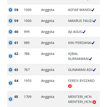
58
1000
Anggota
ASFAR WANDI
59
1000
Anggota
MAKRUS FAUZI
60
999
Anggota
AJI AGUS
61
989
Anggota
KIKI PERDANA
62
786
Anggota
IQBAL
KURNIAWAN
63
767
Anggota
GUNAWAN ADI
64
1955
Anggota
FERDY RYSZARD
65
1709
Anggota
MENTERI_HCN
MENTERI_HCN