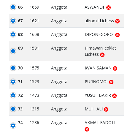
66
1669
Anggota
ASWANDI
67
1621
Anggota
uliromli Lichess
68
1608
Anggota
DIPONEGORO
69
1591
Anggota
Himawan_coklat
Lichess
70
1575
Anggota
IWAN SAMAN
71
1523
Anggota
PURNOMO
72
1473
Anggota
YUSUF BAKIR
73
1315
Anggota
MUH. ALI
74
1236
Anggota
AKMAL FADOLI