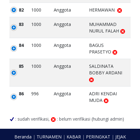
82
1000
Anggota
HERMAWAN
83
1000
Anggota
MUHAMMAD
NURUL FALAH
84
1000
Anggota
BAGUS
PRASETYO
85
1000
Anggota
SALDINATA
BOBBY ARDANI
86
996
Anggota
ADRI KENDAI
MUDA
: sudah verifikasi,
: belum verifikasi (hubungi admin)
Beranda
|
TURNAMEN
|
KABAR
|
PERINGKAT
|
JEJAK