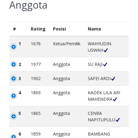
Anggota
#
Rating
Posisi
Nama
1
1676
Ketua/Pemilik
WAHYUDIN
USWAH
2
1977
Anggota
SU RAJI
3
1902
Anggota
SAFEI ARDI
4
1869
Anggota
KADEK LILA ARI
MAHENDRA
5
1865
Anggota
CENRA
NAPITUPULU
6
1859
Anggota
BAMBANG