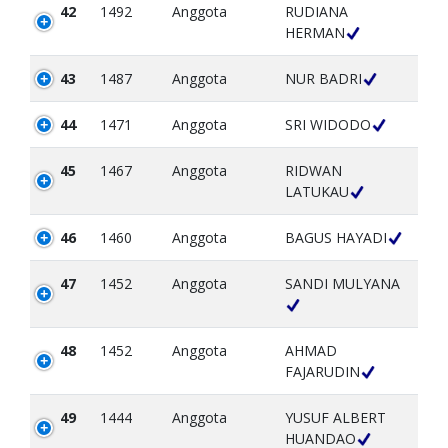
42
1492
Anggota
RUDIANA
HERMAN
43
1487
Anggota
NUR BADRI
44
1471
Anggota
SRI WIDODO
45
1467
Anggota
RIDWAN
LATUKAU
46
1460
Anggota
BAGUS HAYADI
47
1452
Anggota
SANDI MULYANA
48
1452
Anggota
AHMAD
FAJARUDIN
49
1444
Anggota
YUSUF ALBERT
HUANDAO