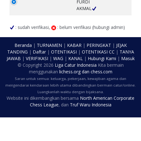
FURDI
AKMAL
: sudah verifikasi,
: belum verifikasi (hubungi admin)
Beranda
|
TURNAMEN
|
KABAR
|
PERINGKAT
|
JEJAK
TANDING
|
Daftar
|
OTENTIKASI
|
OTENTIKASI CC
|
TANYA
JAWAB
|
VERIFIKASI
|
WAG
|
KANAL
|
Hubungi Kami
|
Masuk
© Copyright
2026
Liga Catur Indonesia
Kita bermain
menggunakan
lichess.org
dan
chess.com
Saran untuk semua: keluarga, pekerjaan, kewajiban agama dan
mengendarai kendaraan lebih utama dibandingkan bermain catur/online.
Luangkanlah waktu dengan bijaksana.
Website ini dikembangkan bersama
North American Corporate
Chess League
, dan
Truf Waru Indonesia