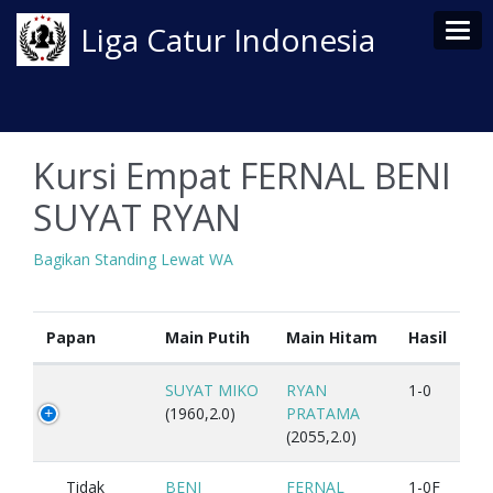
Tog
Liga Catur Indonesia
Kursi Empat FERNAL BENI
SUYAT RYAN
Bagikan Standing Lewat WA
Papan
Main Putih
Main Hitam
Hasil
SUYAT MIKO
RYAN
1-0
(1960,2.0)
PRATAMA
(2055,2.0)
Tidak
BENI
FERNAL
1-0F