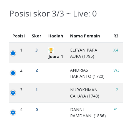
Posisi skor 3/3 ~ Live:
0
Posisi
Skor
Hadiah
Nama Pemain
R3
1
3
ELFYAN PAPA
X4
AURA (1795)
Juara 1
2
2
ANDRIAS
W3
HARIANTO (1720)
3
1
NUROKHMAN
L2
CAHAYA (1748)
4
0
DANNI
F1
RAMDHANI (1836)