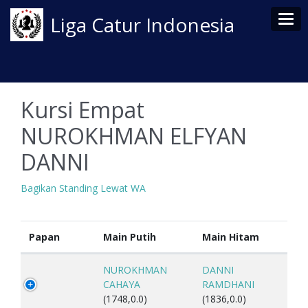
Tog
Liga Catur Indonesia
Kursi Empat
NUROKHMAN ELFYAN
DANNI
Bagikan Standing Lewat WA
Papan
Main Putih
Main Hitam
NUROKHMAN
DANNI
CAHAYA
RAMDHANI
(1748,0.0)
(1836,0.0)