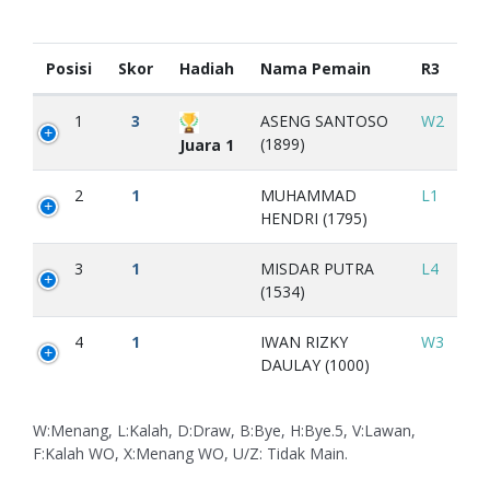
Posisi
Skor
Hadiah
Nama Pemain
R3
1
3
ASENG SANTOSO
W2
(1899)
Juara 1
2
1
MUHAMMAD
L1
HENDRI (1795)
3
1
MISDAR PUTRA
L4
(1534)
4
1
IWAN RIZKY
W3
DAULAY (1000)
W:Menang, L:Kalah, D:Draw, B:Bye, H:Bye.5, V:Lawan,
F:Kalah WO, X:Menang WO, U/Z: Tidak Main.