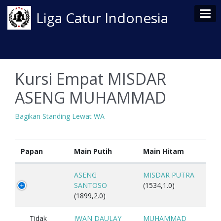
Tog
Liga Catur Indonesia
Kursi Empat MISDAR
ASENG MUHAMMAD
Bagikan Standing Lewat WA
Papan
Main Putih
Main Hitam
ASENG
MISDAR PUTRA
SANTOSO
(1534,1.0)
(1899,2.0)
Tidak
IWAN DAULAY
MUHAMMAD