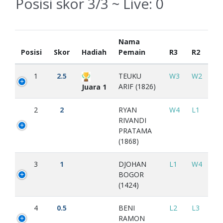
Posisi skor 3/3 ~ Live:
0
Nama
Posisi
Skor
Hadiah
Pemain
R3
R2
1
2.5
TEUKU
W3
W2
ARIF (1826)
Juara 1
2
2
RYAN
W4
L1
RIVANDI
PRATAMA
(1868)
3
1
DJOHAN
L1
W4
BOGOR
(1424)
4
0.5
BENI
L2
L3
RAMON