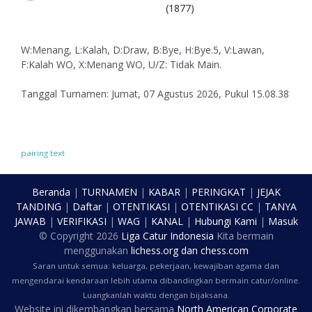
(1877)
W:Menang, L:Kalah, D:Draw, B:Bye, H:Bye.5, V:Lawan,
F:Kalah WO, X:Menang WO, U/Z: Tidak Main.
Tanggal Turnamen: Jumat, 07 Agustus 2026, Pukul 15.08.38
pairing text
Beranda
|
TURNAMEN
|
KABAR
|
PERINGKAT
|
JEJAK
TANDING
|
Daftar
|
OTENTIKASI
|
OTENTIKASI CC
|
TANYA
JAWAB
|
VERIFIKASI
|
WAG
|
KANAL
|
Hubungi Kami
|
Masuk
© Copyright
2026
Liga Catur Indonesia
Kita bermain
menggunakan
lichess.org
dan
chess.com
Saran untuk semua: keluarga, pekerjaan, kewajiban agama dan
mengendarai kendaraan lebih utama dibandingkan bermain catur/online.
Luangkanlah waktu dengan bijaksana.
Website ini dikembangkan bersama
North American Corporate