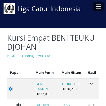
Tog
Liga Catur Indonesia
Kursi Empat BENI TEUKU
DJOHAN
Bagikan Standing Lewat WA
Papan
Main Putih
Main Hitam
Hasil
BENI
TEUKU ARIF
1/2
RAMON
(1826,2.0)
(1877,0.0)
Tidak
DJOHAN
RYAN
0-1F