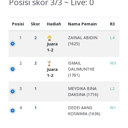
Posisi skor 3/3 ~ Live:
0
Posisi
Skor
Hadiah
Nama Pemain
R3
1
2
ZAINAL ABIDIN
L4
(1625)
Juara
1-2
2
2
ISMAIL
W3
DALIMUNTHE
Juara
(1761)
1-2
3
1
MEYDIKA BINA
L2
DAKSINA (1716)
4
1
DEDEI AANG
W1
KOSWARA (1636)