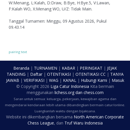
W:Menang, L:Kalah, D:Draw, B:Bye, H:Bye.5, V:Lawan,
F:Kalah WO, X:Menang WO, U/Z: Tidak Main.
Tanggal Turnamen: Minggu, 09 Agustus 2026, Pukul
09.43.14
pairing text
Beranda
|
TURNAMEN
|
KABAR
|
PERINGKAT
|
JEJAK
TANDING
|
Daftar
|
OTENTIKASI
|
OTENTIKASI CC
|
TANYA
JAWAB
|
VERIFIKASI
|
WAG
|
KANAL
|
Hubungi Kami
|
Masuk
© Copyright
2026
Liga Catur Indonesia
Kita bermain
menggunakan
lichess.org
dan
chess.com
Saran untuk semua: keluarga, pekerjaan, kewajiban agama dan
mengendarai kendaraan lebih utama dibandingkan bermain catur/online.
Luangkanlah waktu dengan bijaksana.
Website ini dikembangkan bersama
North American Corporate
Chess League
, dan
Truf Waru Indonesia