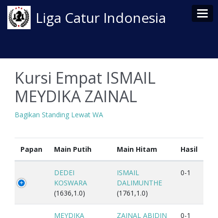
Tog
Liga Catur Indonesia
Kursi Empat ISMAIL
MEYDIKA ZAINAL
Bagikan Standing Lewat WA
Papan
Main Putih
Main Hitam
Hasil
DEDEI
ISMAIL
0-1
KOSWARA
DALIMUNTHE
(1636,1.0)
(1761,1.0)
MEYDIKA
ZAINAL ABIDIN
0-1