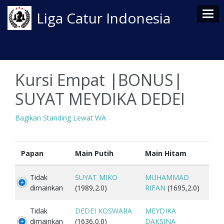
Tog
Liga Catur Indonesia
Kursi Empat |BONUS|
SUYAT MEYDIKA DEDEI
Bagikan Standing Lewat WA
Papan
Main Putih
Main Hitam
Tidak
SUYAT MIKO
MUHAMMAD
dimainkan
(1989,2.0)
RIFAN
(1695,2.0)
Tidak
DEDEI KOSWARA
MEYDIKA
dimainkan
(1636,0.0)
DAKSINA