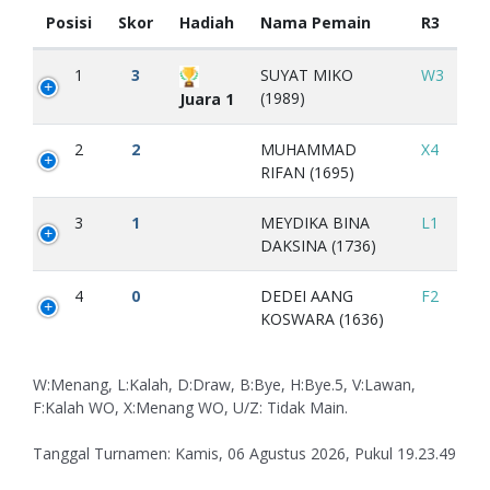
Posisi
Skor
Hadiah
Nama Pemain
R3
1
3
SUYAT MIKO
W3
(1989)
Juara 1
2
2
MUHAMMAD
X4
RIFAN (1695)
3
1
MEYDIKA BINA
L1
DAKSINA (1736)
4
0
DEDEI AANG
F2
KOSWARA (1636)
W:Menang, L:Kalah, D:Draw, B:Bye, H:Bye.5, V:Lawan,
F:Kalah WO, X:Menang WO, U/Z: Tidak Main.
Tanggal Turnamen: Kamis, 06 Agustus 2026, Pukul 19.23.49