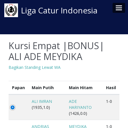
Tog
Liga Catur Indonesia
Kursi Empat |BONUS|
ALI ADE MEYDIKA
Bagikan Standing Lewat WA
Papan
Main Putih
Main Hitam
Hasil
ALI IMRAN
ADE
1-0
(1935,1.0)
HARIYANTO
(1426,0.0)
ANDRIAS
MEYDIKA
1-0