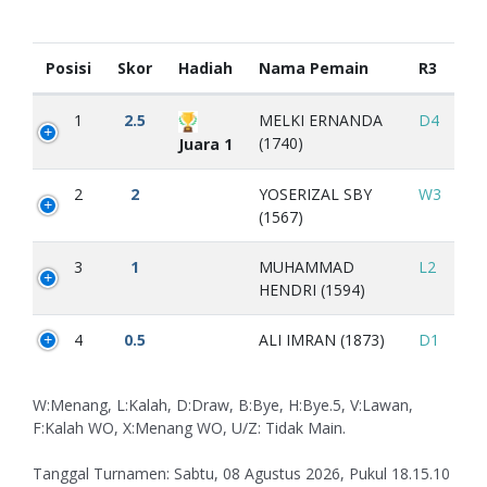
Posisi
Skor
Hadiah
Nama Pemain
R3
1
2.5
MELKI ERNANDA
D4
(1740)
Juara 1
2
2
YOSERIZAL SBY
W3
(1567)
3
1
MUHAMMAD
L2
HENDRI (1594)
4
0.5
ALI IMRAN (1873)
D1
W:Menang, L:Kalah, D:Draw, B:Bye, H:Bye.5, V:Lawan,
F:Kalah WO, X:Menang WO, U/Z: Tidak Main.
Tanggal Turnamen: Sabtu, 08 Agustus 2026, Pukul 18.15.10