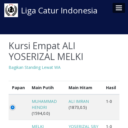
Tog
Liga Catur Indonesia
Kursi Empat ALI
YOSERIZAL MELKI
Bagikan Standing Lewat WA
Papan
Main Putih
Main Hitam
Hasil
MUHAMMAD
ALI IMRAN
1-0
HENDRI
(1873,0.5)
(1594,0.0)
MELKI
YOSERIZAL SBY
1-0