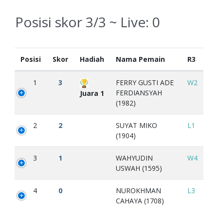
Posisi skor 3/3 ~ Live:
0
Posisi
Skor
Hadiah
Nama Pemain
R3
1
3
FERRY GUSTI ADE
W2
FERDIANSYAH
Juara 1
(1982)
2
2
SUYAT MIKO
L1
(1904)
3
1
WAHYUDIN
W4
USWAH (1595)
4
0
NUROKHMAN
L3
CAHAYA (1708)