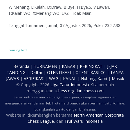
W:Menang, L:Kalah, D:Draw, B:Bye, H:Bye.5, V:Lawan,
F:Kalah WO, X:Menang WO, U/Z: Tidak Main.
Tanggal Turnamen: Jumat, 07 Agustus 2026, Pukul 23.27.38
pairing text
Beranda
|
TURNAMEN
|
KABAR
|
PERINGKAT
|
JEJAK
TANDING
|
Daftar
|
OTENTIKASI
|
OTENTIKASI CC
|
TANYA
JAWAB
|
VERIFIKASI
|
WAG
|
KANAL
|
Hubungi Kami
|
Masuk
© Copyright
2026
Liga Catur Indonesia
Kita bermain
menggunakan
lichess.org
dan
chess.com
Saran untuk semua: keluarga, pekerjaan, kewajiban agama dan
mengendarai kendaraan lebih utama dibandingkan bermain catur/online.
Luangkanlah waktu dengan bijaksana.
Website ini dikembangkan bersama
North American Corporate
Chess League
, dan
Truf Waru Indonesia