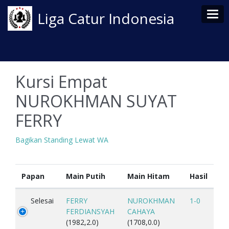
Tog
Liga Catur Indonesia
Kursi Empat
NUROKHMAN SUYAT
FERRY
Bagikan Standing Lewat WA
Papan
Main Putih
Main Hitam
Hasil
Selesai
FERRY
NUROKHMAN
1-0
FERDIANSYAH
CAHAYA
(1982,2.0)
(1708,0.0)