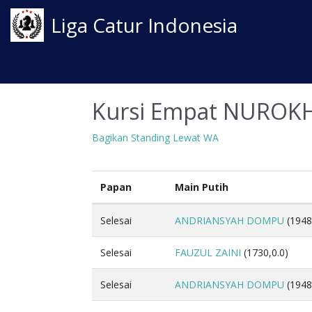
Liga Catur Indonesia
Kursi Empat NURO
Bagikan Standing Lewat WA
Papan
Main Putih
Selesai
ANDRIANSYAH DOMPU
(1948
Selesai
FAUZUL ZAINI
(1730,0.0)
Selesai
ANDRIANSYAH DOMPU
(1948