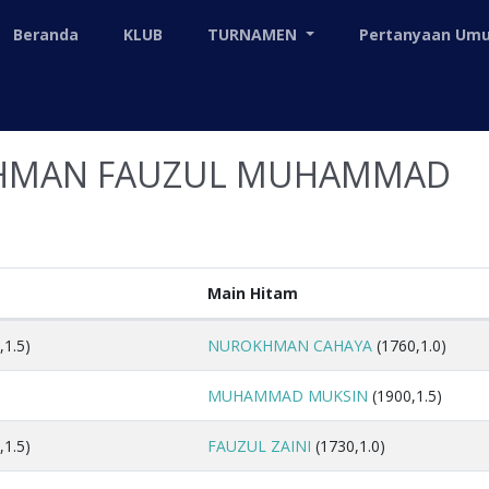
Beranda
KLUB
TURNAMEN
Pertanyaan U
KHMAN FAUZUL MUHAMMAD
Main Hitam
,1.5)
NUROKHMAN CAHAYA
(1760,1.0)
MUHAMMAD MUKSIN
(1900,1.5)
,1.5)
FAUZUL ZAINI
(1730,1.0)