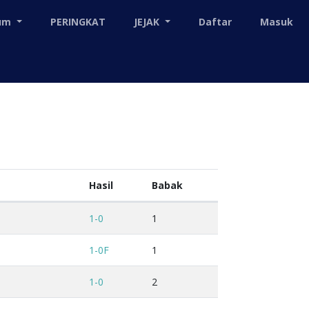
mum
PERINGKAT
JEJAK
Daftar
Masuk
Hasil
Babak
1-0
1
1-0F
1
1-0
2