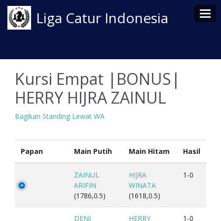
Tog
Liga Catur Indonesia
Kursi Empat |BONUS|
HERRY HIJRA ZAINUL
Bagikan Standing Lewat WA
Papan
Main Putih
Main Hitam
Hasil
ZAINUL
HIJRA
1-0
ARIFIN
WINATA
(1786,0.5)
(1618,0.5)
DENI
HERRY
1-0