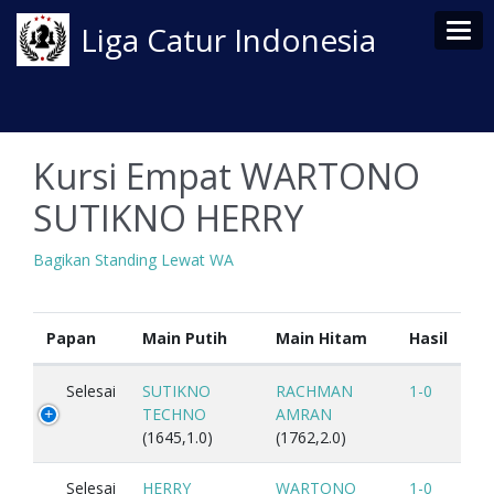
Tog
Liga Catur Indonesia
Kursi Empat WARTONO
SUTIKNO HERRY
Bagikan Standing Lewat WA
Papan
Main Putih
Main Hitam
Hasil
Selesai
SUTIKNO
RACHMAN
1-0
TECHNO
AMRAN
(1645,1.0)
(1762,2.0)
Selesai
HERRY
WARTONO
1-0