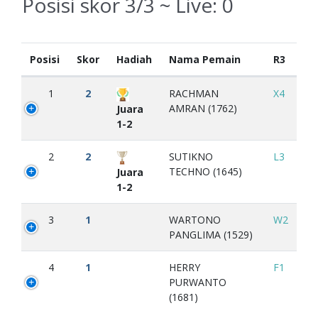
Posisi skor 3/3 ~ Live:
0
Posisi
Skor
Hadiah
Nama Pemain
R3
1
2
RACHMAN
X4
AMRAN (1762)
Juara
1-2
2
2
SUTIKNO
L3
TECHNO (1645)
Juara
1-2
3
1
WARTONO
W2
PANGLIMA (1529)
4
1
HERRY
F1
PURWANTO
(1681)