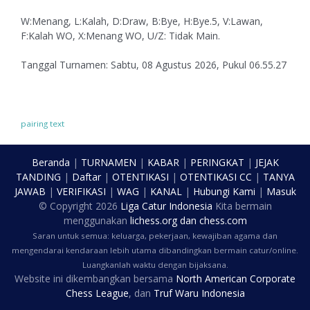
W:Menang, L:Kalah, D:Draw, B:Bye, H:Bye.5, V:Lawan,
F:Kalah WO, X:Menang WO, U/Z: Tidak Main.
Tanggal Turnamen: Sabtu, 08 Agustus 2026, Pukul 06.55.27
pairing text
Beranda
|
TURNAMEN
|
KABAR
|
PERINGKAT
|
JEJAK
TANDING
|
Daftar
|
OTENTIKASI
|
OTENTIKASI CC
|
TANYA
JAWAB
|
VERIFIKASI
|
WAG
|
KANAL
|
Hubungi Kami
|
Masuk
© Copyright
2026
Liga Catur Indonesia
Kita bermain
menggunakan
lichess.org
dan
chess.com
Saran untuk semua: keluarga, pekerjaan, kewajiban agama dan
mengendarai kendaraan lebih utama dibandingkan bermain catur/online.
Luangkanlah waktu dengan bijaksana.
Website ini dikembangkan bersama
North American Corporate
Chess League
, dan
Truf Waru Indonesia