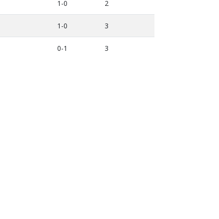
1-0
2
1-0
3
0-1
3