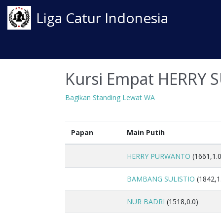
Liga Catur Indonesia
Kursi Empat HERRY
Bagikan Standing Lewat WA
Papan
Main Putih
HERRY PURWANTO
(1661,1.0
BAMBANG SULISTIO
(1842,1
NUR BADRI
(1518,0.0)