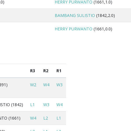
.0)
HERRY PURWANTO
(1661,1.0)
BAMBANG SULISTIO
(1842,2.0)
HERRY PURWANTO
(1661,0.0)
R3
R2
R1
891)
W2
W4
W3
TIO (1842)
L1
W3
W4
TO (1661)
W4
L2
L1