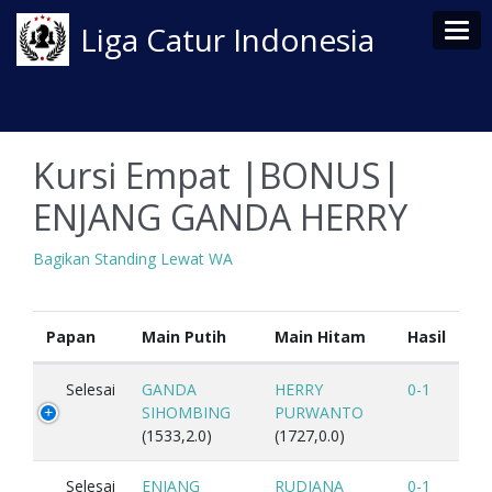
Tog
Liga Catur Indonesia
Kursi Empat |BONUS|
ENJANG GANDA HERRY
Bagikan Standing Lewat WA
Papan
Main Putih
Main Hitam
Hasil
Selesai
GANDA
HERRY
0-1
SIHOMBING
PURWANTO
(1533,2.0)
(1727,0.0)
Selesai
ENJANG
RUDIANA
0-1