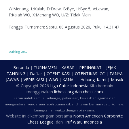
W:Menang, L:Kalah, D:Draw, B:Bye, H:Bye.5, V:Lawan,
F:Kalah WO, X:Menang WO, U/Z: Tidak Main.
Tanggal Turnamen: Sabtu, 08 Agustus 2026, Pukul 14.31.47
pairing text
Beranda
|
TURNAMEN
|
KABAR
|
PERINGKAT
|
JEJAK
TANDING
|
Daftar
|
OTENTIKASI
|
OTENTIKASI CC
|
TANYA
JAWAB
|
VERIFIKASI
|
WAG
|
KANAL
|
Hubungi Kami
|
Masuk
© Copyright
2026
Liga Catur Indonesia
Kita bermain
menggunakan
lichess.org
dan
chess.com
Saran untuk semua: keluarga, pekerjaan, kewajiban agama dan
mengendarai kendaraan lebih utama dibandingkan bermain catur/online.
Luangkanlah waktu dengan bijaksana.
Website ini dikembangkan bersama
North American Corporate
Chess League
, dan
Truf Waru Indonesia