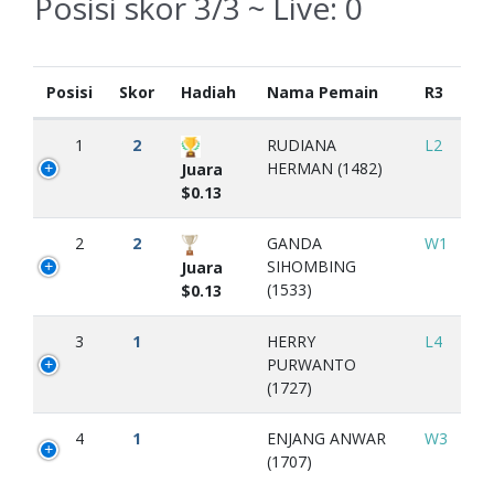
Posisi skor 3/3 ~ Live:
0
Posisi
Skor
Hadiah
Nama Pemain
R3
1
2
RUDIANA
L2
HERMAN (1482)
Juara
$0.13
2
2
GANDA
W1
SIHOMBING
Juara
(1533)
$0.13
3
1
HERRY
L4
PURWANTO
(1727)
4
1
ENJANG ANWAR
W3
(1707)