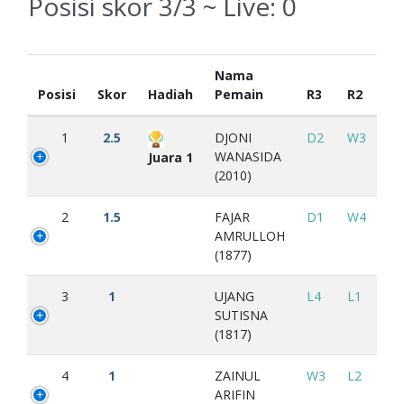
Posisi skor 3/3 ~ Live:
0
Nama
Posisi
Skor
Hadiah
Pemain
R3
R2
1
2.5
DJONI
D2
W3
WANASIDA
Juara 1
(2010)
2
1.5
FAJAR
D1
W4
AMRULLOH
(1877)
3
1
UJANG
L4
L1
SUTISNA
(1817)
4
1
ZAINUL
W3
L2
ARIFIN