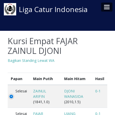
Tog
Liga Catur Indonesia
Kursi Empat FAJAR
ZAINUL DJONI
Bagikan Standing Lewat WA
Papan
Main Putih
Main Hitam
Hasil
Selesai
ZAINUL
DJONI
0-1
ARIFIN
WANASIDA
(1841,1.0)
(2010,1.5)
Selesai
FAJAR
UJANG
0-1