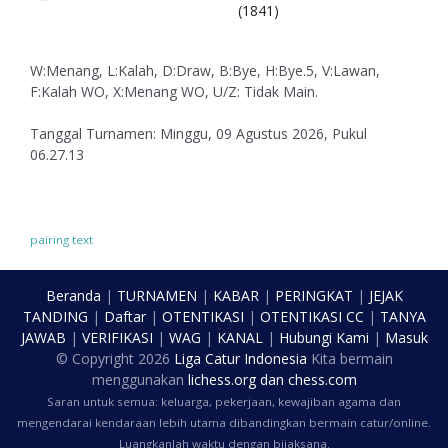
(1841)
W:Menang, L:Kalah, D:Draw, B:Bye, H:Bye.5, V:Lawan,
F:Kalah WO, X:Menang WO, U/Z: Tidak Main.
Tanggal Turnamen: Minggu, 09 Agustus 2026, Pukul
06.27.13
pairing text
Beranda
|
TURNAMEN
|
KABAR
|
PERINGKAT
|
JEJAK
TANDING
|
Daftar
|
OTENTIKASI
|
OTENTIKASI CC
|
TANYA
JAWAB
|
VERIFIKASI
|
WAG
|
KANAL
|
Hubungi Kami
|
Masuk
© Copyright
2026
Liga Catur Indonesia
Kita bermain
menggunakan
lichess.org
dan
chess.com
Saran untuk semua: keluarga, pekerjaan, kewajiban agama dan
mengendarai kendaraan lebih utama dibandingkan bermain catur/online.
Luangkanlah waktu dengan bijaksana.