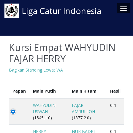
Tog
Liga Catur Indonesia
Kursi Empat WAHYUDIN
FAJAR HERRY
Bagikan Standing Lewat WA
Papan
Main Putih
Main Hitam
Hasil
WAHYUDIN
FAJAR
0-1
USWAH
AMRULLOH
(1545,1.0)
(1877,2.0)
HERRY
NUR BADRI
0-1