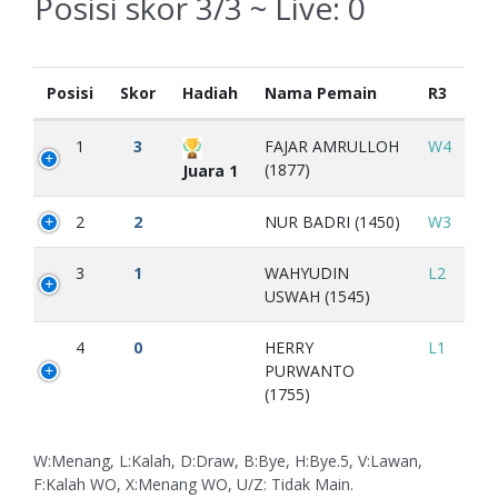
Posisi skor 3/3 ~ Live:
0
Posisi
Skor
Hadiah
Nama Pemain
R3
1
3
FAJAR AMRULLOH
W4
(1877)
Juara 1
2
2
NUR BADRI (1450)
W3
3
1
WAHYUDIN
L2
USWAH (1545)
4
0
HERRY
L1
PURWANTO
(1755)
W:Menang, L:Kalah, D:Draw, B:Bye, H:Bye.5, V:Lawan,
F:Kalah WO, X:Menang WO, U/Z: Tidak Main.