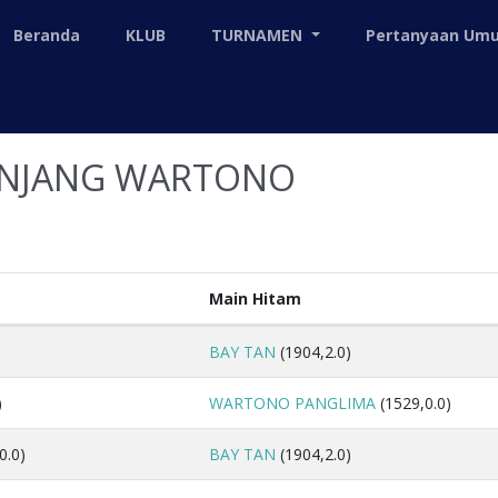
Beranda
KLUB
TURNAMEN
Pertanyaan U
 ENJANG WARTONO
Main Hitam
BAY TAN
(1904,2.0)
)
WARTONO PANGLIMA
(1529,0.0)
0.0)
BAY TAN
(1904,2.0)