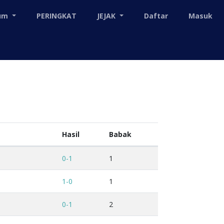
mum
PERINGKAT
JEJAK
Daftar
Masuk
Hasil
Babak
0-1
1
1-0
1
0-1
2