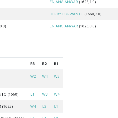
)
ENJANG ANWAR
(1623,1.0)
HERRY PURWANTO
(1660,2.0)
0.0)
ENJANG ANWAR
(1623,0.0)
R3
R2
R1
)
W2
W4
W3
TO (1660)
L1
W3
W4
 (1623)
W4
L2
L1