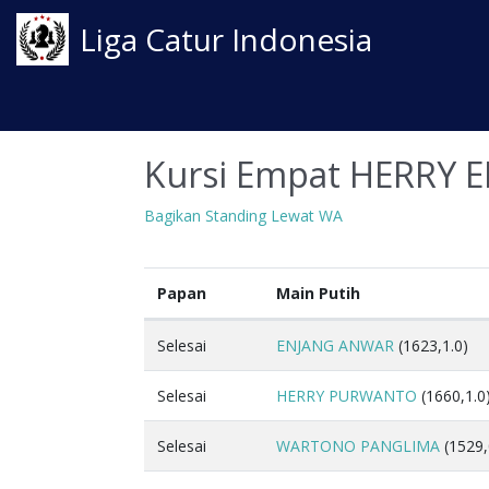
Liga Catur Indonesia
Kursi Empat HERRY
Bagikan Standing Lewat WA
Papan
Main Putih
Selesai
ENJANG ANWAR
(1623,1.0)
Selesai
HERRY PURWANTO
(1660,1.0
Selesai
WARTONO PANGLIMA
(1529,