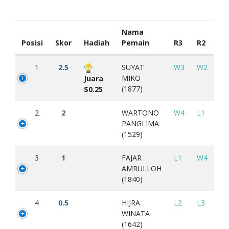
Nama
Posisi
Skor
Hadiah
Pemain
R3
R2
1
2.5
SUYAT
W3
W2
MIKO
Juara
(1877)
$0.25
2
2
WARTONO
W4
L1
PANGLIMA
(1529)
3
1
FAJAR
L1
W4
AMRULLOH
(1840)
4
0.5
HIJRA
L2
L3
WINATA
(1642)