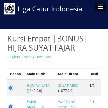
Tog
Liga Catur Indonesia
Kursi Empat |BONUS|
HIJRA SUYAT FAJAR
Bagikan Standing Lewat WA
Papan
Main Putih
Main Hitam
Hasil
HIJRA WINATA
SUYAT MIKO
1/2
(1642,0.0)
(1877,2.0)
FAJAR
WARTONO
0-1
AMRULLOH
PANGLIMA