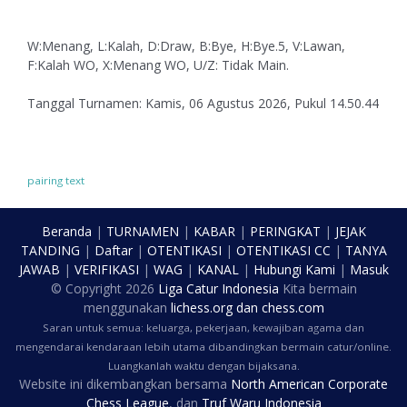
W:Menang, L:Kalah, D:Draw, B:Bye, H:Bye.5, V:Lawan,
F:Kalah WO, X:Menang WO, U/Z: Tidak Main.
Tanggal Turnamen: Kamis, 06 Agustus 2026, Pukul 14.50.44
pairing text
Beranda
|
TURNAMEN
|
KABAR
|
PERINGKAT
|
JEJAK
TANDING
|
Daftar
|
OTENTIKASI
|
OTENTIKASI CC
|
TANYA
JAWAB
|
VERIFIKASI
|
WAG
|
KANAL
|
Hubungi Kami
|
Masuk
© Copyright
2026
Liga Catur Indonesia
Kita bermain
menggunakan
lichess.org
dan
chess.com
Saran untuk semua: keluarga, pekerjaan, kewajiban agama dan
mengendarai kendaraan lebih utama dibandingkan bermain catur/online.
Luangkanlah waktu dengan bijaksana.
Website ini dikembangkan bersama
North American Corporate
Chess League
, dan
Truf Waru Indonesia