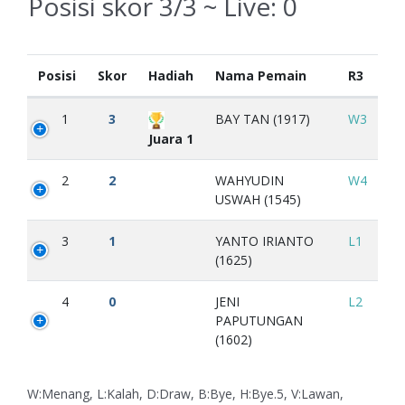
Posisi skor 3/3 ~ Live:
0
Posisi
Skor
Hadiah
Nama Pemain
R3
1
3
BAY TAN (1917)
W3
Juara 1
2
2
WAHYUDIN
W4
USWAH (1545)
3
1
YANTO IRIANTO
L1
(1625)
4
0
JENI
L2
PAPUTUNGAN
(1602)
W:Menang, L:Kalah, D:Draw, B:Bye, H:Bye.5, V:Lawan,