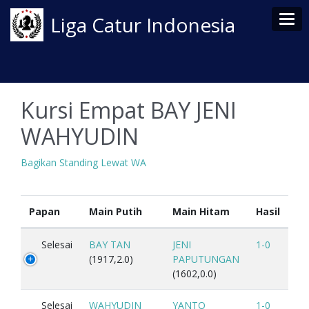
Tog
Liga Catur Indonesia
Kursi Empat BAY JENI
WAHYUDIN
Bagikan Standing Lewat WA
Papan
Main Putih
Main Hitam
Hasil
Selesai
BAY TAN
JENI
1-0
(1917,2.0)
PAPUTUNGAN
(1602,0.0)
Selesai
WAHYUDIN
YANTO
1-0