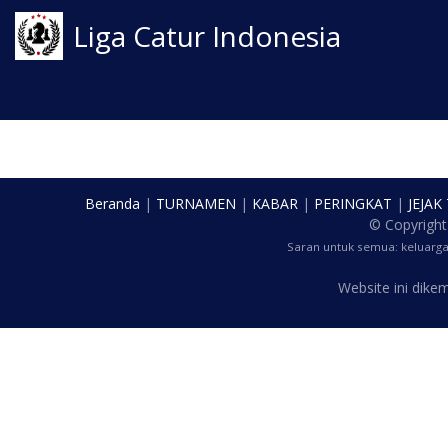
Liga Catur Indonesia
Beranda
|
TURNAMEN
|
KABAR
|
PERINGKAT
|
JEJAK
© Copyrigh
Saran untuk semua: keluarg
Website ini dik