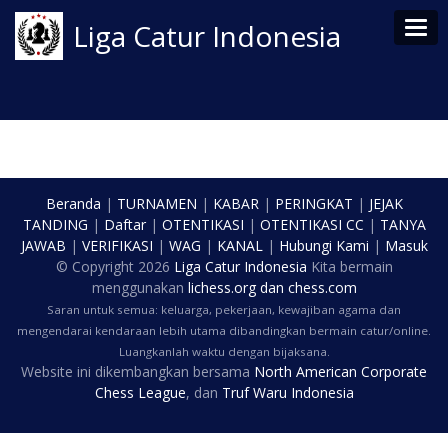
Tog
Liga Catur Indonesia
Beranda
|
TURNAMEN
|
KABAR
|
PERINGKAT
|
JEJAK
TANDING
|
Daftar
|
OTENTIKASI
|
OTENTIKASI CC
|
TANYA
JAWAB
|
VERIFIKASI
|
WAG
|
KANAL
|
Hubungi Kami
|
Masuk
© Copyright
2026
Liga Catur Indonesia
Kita bermain
menggunakan
lichess.org
dan
chess.com
Saran untuk semua: keluarga, pekerjaan, kewajiban agama dan
mengendarai kendaraan lebih utama dibandingkan bermain catur/online.
Luangkanlah waktu dengan bijaksana.
Website ini dikembangkan bersama
North American Corporate
Chess League
, dan
Truf Waru Indonesia