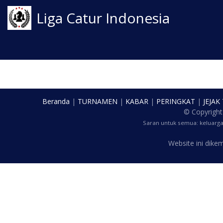
Liga Catur Indonesia
Beranda
|
TURNAMEN
|
KABAR
|
PERINGKAT
|
JEJAK
© Copyrigh
Saran untuk semua: keluarg
Website ini dik