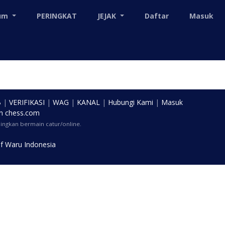
mum
PERINGKAT
JEJAK
Daftar
Masuk
B
|
VERIFIKASI
|
WAG
|
KANAL
|
Hubungi Kami
|
Masuk
n
chess.com
ngkan bermain catur/online.
f Waru Indonesia