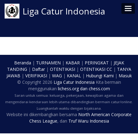
Tog
Liga Catur Indonesia
Beranda
|
TURNAMEN
|
KABAR
|
PERINGKAT
|
JEJAK
TANDING
|
Daftar
|
OTENTIKASI
|
OTENTIKASI CC
|
TANYA
JAWAB
|
VERIFIKASI
|
WAG
|
KANAL
|
Hubungi Kami
|
Masuk
© Copyright
2026
Liga Catur Indonesia
Kita bermain
menggunakan
lichess.org
dan
chess.com
Saran untuk semua: keluarga, pekerjaan, kewajiban agama dan
mengendarai kendaraan lebih utama dibandingkan bermain catur/online.
Luangkanlah waktu dengan bijaksana.
Website ini dikembangkan bersama
North American Corporate
Chess League
, dan
Truf Waru Indonesia