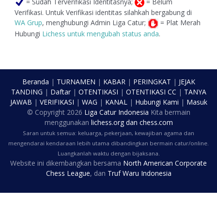
= Sudah Terverifikasi Identitasnya;
= Belum
Verifikasi. Untuk Verifikasi identitas silahkah bergabung di
WA Grup
, menghubungi Admin Liga Catur;
= Plat Merah
Hubungi
Lichess untuk mengubah status anda
.
Beranda
|
TURNAMEN
|
KABAR
|
PERINGKAT
|
JEJAK
TANDING
|
Daftar
|
OTENTIKASI
|
OTENTIKASI CC
|
TANYA
JAWAB
|
VERIFIKASI
|
WAG
|
KANAL
|
Hubungi Kami
|
Masuk
© Copyright
2026
Liga Catur Indonesia
Kita bermain
menggunakan
lichess.org
dan
chess.com
Saran untuk semua: keluarga, pekerjaan, kewajiban agama dan
mengendarai kendaraan lebih utama dibandingkan bermain catur/online.
Luangkanlah waktu dengan bijaksana.
Website ini dikembangkan bersama
North American Corporate
Chess League
, dan
Truf Waru Indonesia