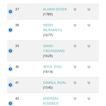
37
ALVIAN DOSER
U
U
(1789)
38
HEERY
U
U
WURYANTO
(1677)
39
SANDI
U
U
TIKUPADANG
(1629)
40
IRYOS YOSS
U
U
(1614)
41
SAMSUL RIZAL
U
U
(1545)
42
ANDREAS
U
U
EUSEBIUS