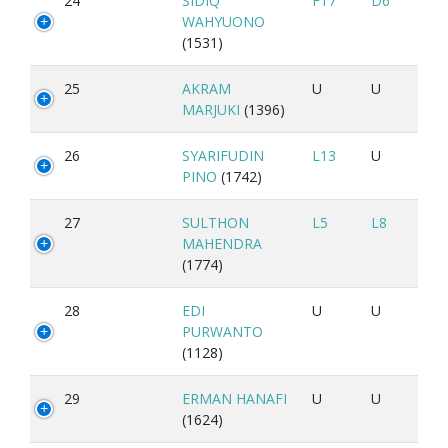
24
SIDIQ
F17
D6
WAHYUONO
(1531)
25
AKRAM
U
U
MARJUKI
(1396)
26
SYARIFUDIN
L13
U
PINO
(1742)
27
SULTHON
L5
L8
MAHENDRA
(1774)
28
EDI
U
U
PURWANTO
(1128)
29
ERMAN HANAFI
U
U
(1624)