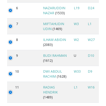
6
NAZARUDDIN
L19
D24
NAZAR
(1533)
7
MIFTAHUDIN
W3
L1
UDIN
(1469)
8
ILHAM ABIDIN
W2
W27
(2083)
9
BUDI RAHMAN
U
D10
(1612)
10
DWI ABDUL
W33
D9
RACHIM
(1628)
11
RADIAS
L1
W16
HENDRIK
(1489)