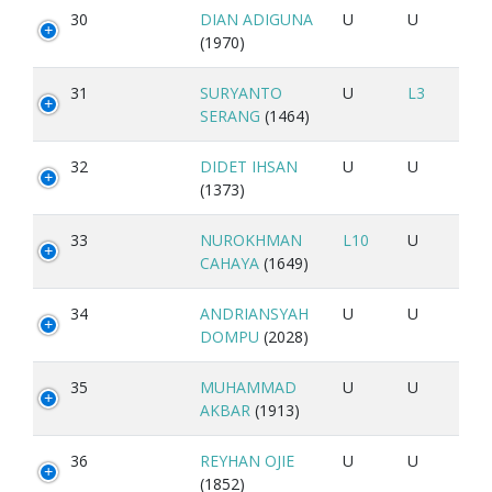
30
DIAN ADIGUNA
U
U
(1970)
31
SURYANTO
U
L3
SERANG
(1464)
32
DIDET IHSAN
U
U
(1373)
33
NUROKHMAN
L10
U
CAHAYA
(1649)
34
ANDRIANSYAH
U
U
DOMPU
(2028)
35
MUHAMMAD
U
U
AKBAR
(1913)
36
REYHAN OJIE
U
U
(1852)