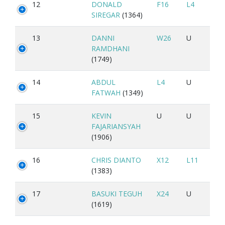
12
DONALD
F16
L4
SIREGAR
(1364)
13
DANNI
W26
U
RAMDHANI
(1749)
14
ABDUL
L4
U
FATWAH
(1349)
15
KEVIN
U
U
FAJARIANSYAH
(1906)
16
CHRIS DIANTO
X12
L11
(1383)
17
BASUKI TEGUH
X24
U
(1619)