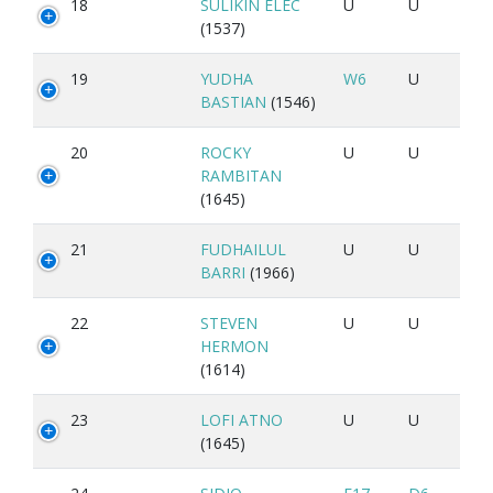
18
SULIKIN ELEC
U
U
(1537)
19
YUDHA
W6
U
BASTIAN
(1546)
20
ROCKY
U
U
RAMBITAN
(1645)
21
FUDHAILUL
U
U
BARRI
(1966)
22
STEVEN
U
U
HERMON
(1614)
23
LOFI ATNO
U
U
(1645)