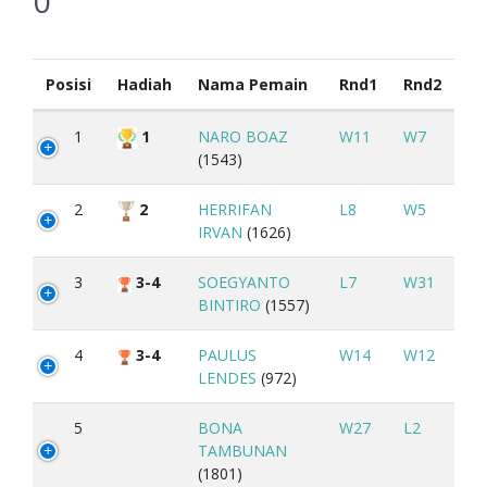
0
Posisi
Hadiah
Nama Pemain
Rnd1
Rnd2
1
1
NARO BOAZ
W11
W7
(1543)
2
2
HERRIFAN
L8
W5
IRVAN
(1626)
3
3-4
SOEGYANTO
L7
W31
BINTIRO
(1557)
4
3-4
PAULUS
W14
W12
LENDES
(972)
5
BONA
W27
L2
TAMBUNAN
(1801)