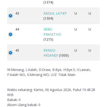
(1374)
43
ABDUL LATIEF
U
U
(1304)
44
HERU
U
U
PRASETIYO
(1215)
45
RENDO
U
U
ARSANDI
(1000)
W:Menang, L:Kalah, D:Draw, B:Bye, H:Bye.5, V:Lawan,
F:Kalah WO, X:Menang WO, U/Z: Tidak Main.
Waktu sekarang: Kamis, 06 Agustus 2026, Pukul 19.48.28
WIB
Babak: 0
Absen Ulang babak: 0