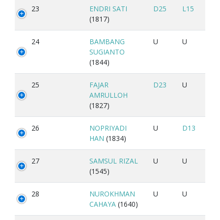
23
ENDRI SATI
D25
L15
(1817)
24
BAMBANG
U
U
SUGIANTO
(1844)
25
FAJAR
D23
U
AMRULLOH
(1827)
26
NOPRIYADI
U
D13
HAN
(1834)
27
SAMSUL RIZAL
U
U
(1545)
28
NUROKHMAN
U
U
CAHAYA
(1640)