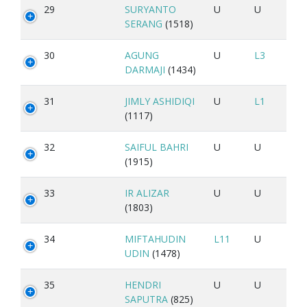
29
SURYANTO
U
U
SERANG
(1518)
30
AGUNG
U
L3
DARMAJI
(1434)
31
JIMLY ASHIDIQI
U
L1
(1117)
32
SAIFUL BAHRI
U
U
(1915)
33
IR ALIZAR
U
U
(1803)
34
MIFTAHUDIN
L11
U
UDIN
(1478)
35
HENDRI
U
U
SAPUTRA
(825)