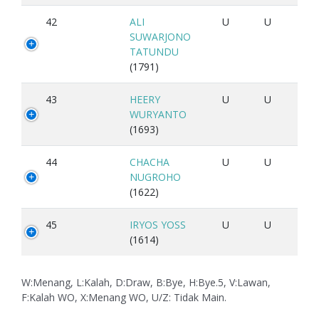
42
ALI
U
U
SUWARJONO
TATUNDU
(1791)
43
HEERY
U
U
WURYANTO
(1693)
44
CHACHA
U
U
NUGROHO
(1622)
45
IRYOS YOSS
U
U
(1614)
W:Menang, L:Kalah, D:Draw, B:Bye, H:Bye.5, V:Lawan,
F:Kalah WO, X:Menang WO, U/Z: Tidak Main.