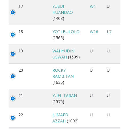
17
YUSUF
W1
U
HUANDAO
(1408)
18
YOTI BULOLO
W16
L7
(1565)
19
WAHYUDIN
U
U
USWAH
(1509)
20
ROCKY
U
U
RAMBITAN
(1635)
21
YUEL TARAN
U
U
(1576)
22
JUMAEDI
U
U
AZZAH
(1092)