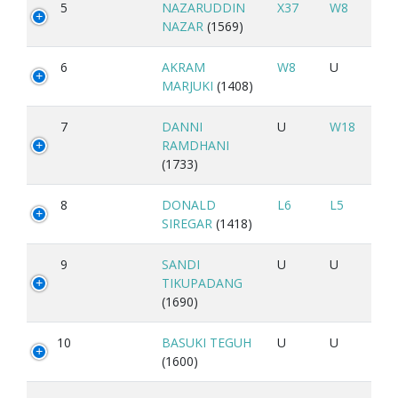
5
NAZARUDDIN
X37
W8
NAZAR
(1569)
6
AKRAM
W8
U
MARJUKI
(1408)
7
DANNI
U
W18
RAMDHANI
(1733)
8
DONALD
L6
L5
SIREGAR
(1418)
9
SANDI
U
U
TIKUPADANG
(1690)
10
BASUKI TEGUH
U
U
(1600)