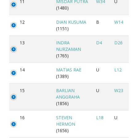
11
MISDAR PUTRA
W34
U
(1480)
12
DIAN KUSUMA
B
W14
(1151)
13
INDRA
D4
D26
NURZAMAN
(1765)
14
MATIAS RAE
U
L12
(1389)
15
BARLIAN
U
W23
ANGGRAHA
(1856)
16
STEVEN
L18
U
HERMON
(1656)