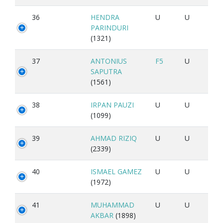
36
HENDRA
U
U
PARINDURI
(1321)
37
ANTONIUS
F5
U
SAPUTRA
(1561)
38
IRPAN PAUZI
U
U
(1099)
39
AHMAD RIZIQ
U
U
(2339)
40
ISMAEL GAMEZ
U
U
(1972)
41
MUHAMMAD
U
U
AKBAR
(1898)