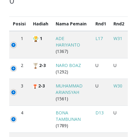
0
Posisi
Hadiah
Nama Pemain
Rnd1
Rnd2
1
1
ADE
L17
W31
HARIYANTO
(1367)
2
2-3
NARO BOAZ
U
U
(1292)
3
2-3
MUHAMMAD
U
W30
ARIANSYAH
(1561)
4
BONA
D13
U
TAMBUNAN
(1789)