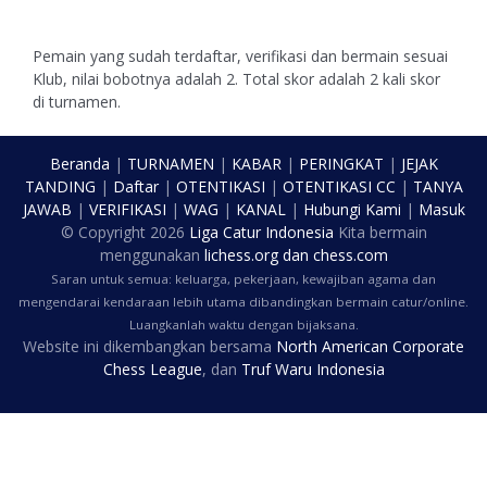
Pemain yang sudah terdaftar, verifikasi dan bermain sesuai
Klub, nilai bobotnya adalah 2. Total skor adalah 2 kali skor
di turnamen.
Beranda
|
TURNAMEN
|
KABAR
|
PERINGKAT
|
JEJAK
TANDING
|
Daftar
|
OTENTIKASI
|
OTENTIKASI CC
|
TANYA
JAWAB
|
VERIFIKASI
|
WAG
|
KANAL
|
Hubungi Kami
|
Masuk
© Copyright
2026
Liga Catur Indonesia
Kita bermain
menggunakan
lichess.org
dan
chess.com
Saran untuk semua: keluarga, pekerjaan, kewajiban agama dan
mengendarai kendaraan lebih utama dibandingkan bermain catur/online.
Luangkanlah waktu dengan bijaksana.
Website ini dikembangkan bersama
North American Corporate
Chess League
, dan
Truf Waru Indonesia