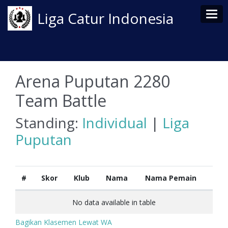
Tog
Liga Catur Indonesia
Arena Puputan 2280
Team Battle
Standing:
Individual
|
Liga
Puputan
#
Skor
Klub
Nama
Nama Pemain
No data available in table
Bagikan Klasemen Lewat WA