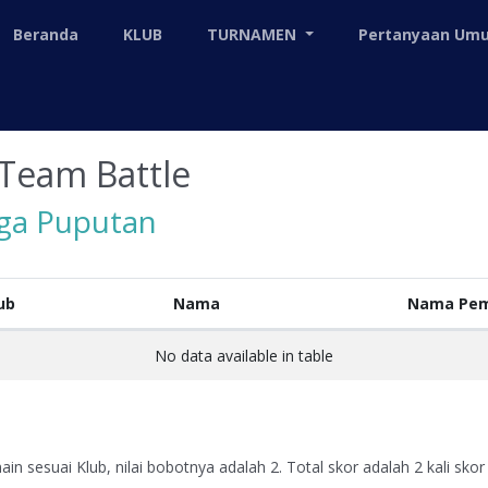
Beranda
KLUB
TURNAMEN
Pertanyaan U
Team Battle
iga Puputan
ub
Nama
Nama Pem
No data available in table
in sesuai Klub, nilai bobotnya adalah 2. Total skor adalah 2 kali skor