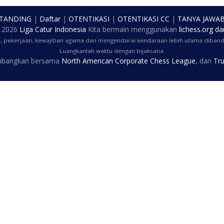
 TANDING
|
Daftar
|
OTENTIKASI
|
OTENTIKASI CC
|
TANYA JAWA
t
2026
Liga Catur Indonesia
Kita bermain menggunakan
lichess.org
da
a, pekerjaan, kewajiban agama dan mengendarai kendaraan lebih utama dibandi
Luangkanlah waktu dengan bijaksana.
embangkan bersama
North American Corporate Chess League
, dan
Tru