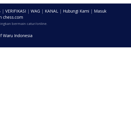
B
|
VERIFIKASI
|
WAG
|
KANAL
|
Hubungi Kami
|
Masuk
n
chess.com
ngkan bermain catur/online.
f Waru Indonesia