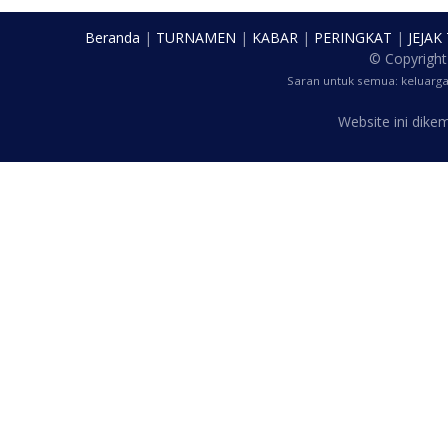
Beranda
|
TURNAMEN
|
KABAR
|
PERINGKAT
|
JEJAK
© Copyrigh
Saran untuk semua: keluarg
Website ini dik