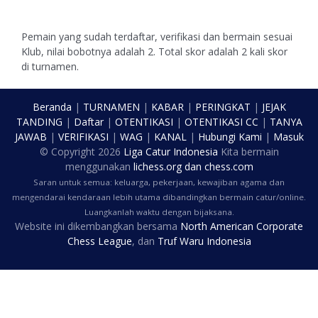
Pemain yang sudah terdaftar, verifikasi dan bermain sesuai
Klub, nilai bobotnya adalah 2. Total skor adalah 2 kali skor
di turnamen.
Beranda
|
TURNAMEN
|
KABAR
|
PERINGKAT
|
JEJAK
TANDING
|
Daftar
|
OTENTIKASI
|
OTENTIKASI CC
|
TANYA
JAWAB
|
VERIFIKASI
|
WAG
|
KANAL
|
Hubungi Kami
|
Masuk
© Copyright
2026
Liga Catur Indonesia
Kita bermain
menggunakan
lichess.org
dan
chess.com
Saran untuk semua: keluarga, pekerjaan, kewajiban agama dan
mengendarai kendaraan lebih utama dibandingkan bermain catur/online.
Luangkanlah waktu dengan bijaksana.
Website ini dikembangkan bersama
North American Corporate
Chess League
, dan
Truf Waru Indonesia