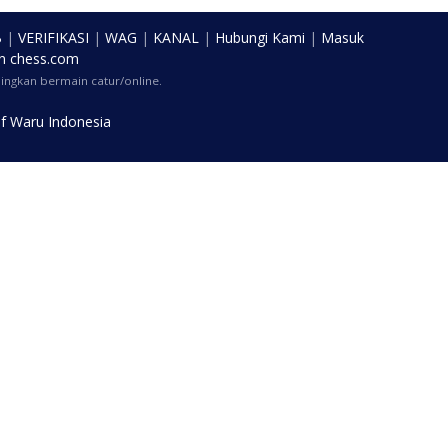
B
|
VERIFIKASI
|
WAG
|
KANAL
|
Hubungi Kami
|
Masuk
n
chess.com
ngkan bermain catur/online.
f Waru Indonesia