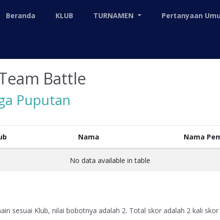
Beranda
KLUB
TURNAMEN
Pertanyaan U
Team Battle
iga Puputan
ub
Nama
Nama Pem
No data available in table
in sesuai Klub, nilai bobotnya adalah 2. Total skor adalah 2 kali skor