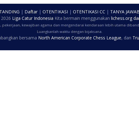
 TANDING
|
Daftar
|
OTENTIKASI
|
OTENTIKASI CC
|
TANYA JAWA
t
2026
Liga Catur Indonesia
Kita bermain menggunakan
lichess.org
da
a, pekerjaan, kewajiban agama dan mengendarai kendaraan lebih utama dibandi
Luangkanlah waktu dengan bijaksana.
embangkan bersama
North American Corporate Chess League
, dan
Tru