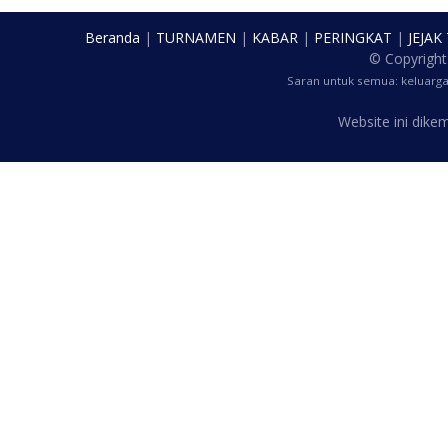
Beranda
|
TURNAMEN
|
KABAR
|
PERINGKAT
|
JEJAK
© Copyrigh
Saran untuk semua: keluarg
Website ini dik