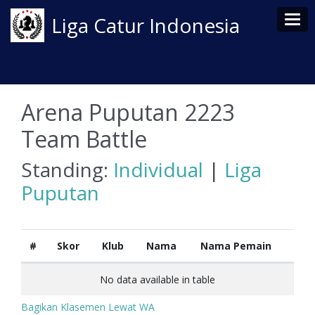
Tog
Liga Catur Indonesia
Arena Puputan 2223
Team Battle
Standing:
Individual
|
Liga
Puputan
#
Skor
Klub
Nama
Nama Pemain
No data available in table
Bagikan Klasemen Lewat WA