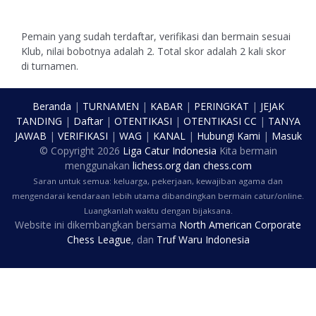
Pemain yang sudah terdaftar, verifikasi dan bermain sesuai
Klub, nilai bobotnya adalah 2. Total skor adalah 2 kali skor
di turnamen.
Beranda
|
TURNAMEN
|
KABAR
|
PERINGKAT
|
JEJAK
TANDING
|
Daftar
|
OTENTIKASI
|
OTENTIKASI CC
|
TANYA
JAWAB
|
VERIFIKASI
|
WAG
|
KANAL
|
Hubungi Kami
|
Masuk
© Copyright
2026
Liga Catur Indonesia
Kita bermain
menggunakan
lichess.org
dan
chess.com
Saran untuk semua: keluarga, pekerjaan, kewajiban agama dan
mengendarai kendaraan lebih utama dibandingkan bermain catur/online.
Luangkanlah waktu dengan bijaksana.
Website ini dikembangkan bersama
North American Corporate
Chess League
, dan
Truf Waru Indonesia